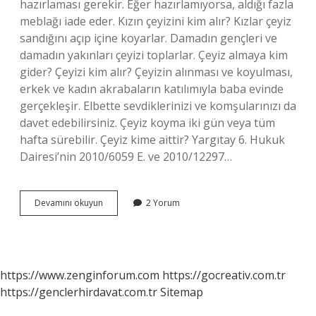
hazırlaması gerekir. Eğer hazırlamıyorsa, aldığı fazla
meblağı iade eder. Kızın çeyizini kim alır? Kızlar çeyiz
sandığını açıp içine koyarlar. Damadın gençleri ve
damadın yakınları çeyizi toplarlar. Çeyiz almaya kim
gider? Çeyizi kim alır? Çeyizin alınması ve koyulması,
erkek ve kadın akrabaların katılımıyla baba evinde
gerçekleşir. Elbette sevdiklerinizi ve komşularınızı da
davet edebilirsiniz. Çeyiz koyma iki gün veya tüm
hafta sürebilir. Çeyiz kime aittir? Yargıtay 6. Hukuk
Dairesi’nin 2010/6059 E. ve 2010/12297…
Dinimizde
Devamını okuyun
2 Yorum
Çeyizi
Kim
Alır
https://www.zenginforum.com
https://gocreativ.com.tr
https://genclerhirdavat.com.tr
Sitemap