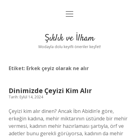
menüyü
Anasayfa
aç
Gizlilik Politikası
Şıklık ve İlham
Yasal Uyarı
Modayla dolu keyifli öneriler keşfet!
Hakkımızda
Etiket:
Erkek çeyiz olarak ne alır
Dinimizde Çeyizi Kim Alır
Tarih: Eylül 14, 2024
Çeyizi kim alır dinen? Ancak İbn Abidin’e göre,
erkeğin kadına, mehir miktarının üstünde bir mehir
vermesi, kadının mehir hazırlaması şartıyla, örf ve
adetler bunu gerekli görüyorsa, kadının da mehir