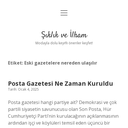
menüyü
Anasayfa
aç
Gizlilik Politikası
Şıklık ve İlham
Yasal Uyarı
Modayla dolu keyifli öneriler keşfet!
Hakkımızda
Etiket:
Eski gazetelere nereden ulaşılır
Posta Gazetesi Ne Zaman Kuruldu
Tarih: Ocak 4, 2025
Posta gazetesi hangi partiye ait? Demokrasi ve çok
partili siyasetin savunucusu olan Son Posta, Hür
Cumhuriyetçi Parti’nin kurulacağının açıklanmasının
ardından işçi ve köylüleri temsil eden üçüncü bir