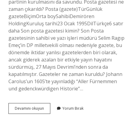
partinin kurulmasını da savundu. Posta gazetesi ne
zaman çıkarıldı? Posta (gazete)TürGünlük
gazeteBiçimOrta boySahibiDemirören
HoldingKuruluş tarihi23 Ocak 1995DilTürkçe6 satır
daha Son posta gazetesi kimin? Son Posta
gazetesinin sahibi ve yazı işleri müdürü Selim Ragıp
Emeç’in DP milletvekili olması nedeniyle gazete, bu
dönemde iktidar yanlısı gazetelerden biri olarak,
ancak giderek azalan bir etkiyle yayın hayatını
sürdürmüş, 27 Mayıs Devrimi’nden sonra da
kapatılmıştır. Gazeteler ne zaman kuruldu? Johann
Carolus’un 1605’te yayınladığı “Aller Fürnemmen
und gedenckwürdigen Historie”…
Posta
Devamını okuyun
Yorum Bırak
Gazetesi
Ne
Zaman
Kuruldu