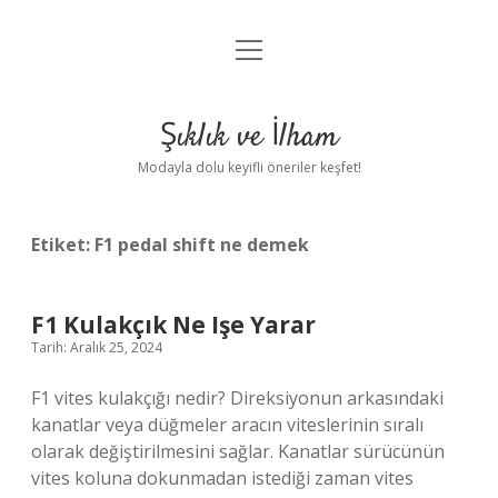
menüyü
Anasayfa
aç
Gizlilik Politikası
Şıklık ve İlham
Yasal Uyarı
Modayla dolu keyifli öneriler keşfet!
Hakkımızda
Etiket:
F1 pedal shift ne demek
F1 Kulakçık Ne Işe Yarar
Tarih: Aralık 25, 2024
F1 vites kulakçığı nedir? Direksiyonun arkasındaki
kanatlar veya düğmeler aracın viteslerinin sıralı
olarak değiştirilmesini sağlar. Kanatlar sürücünün
vites koluna dokunmadan istediği zaman vites