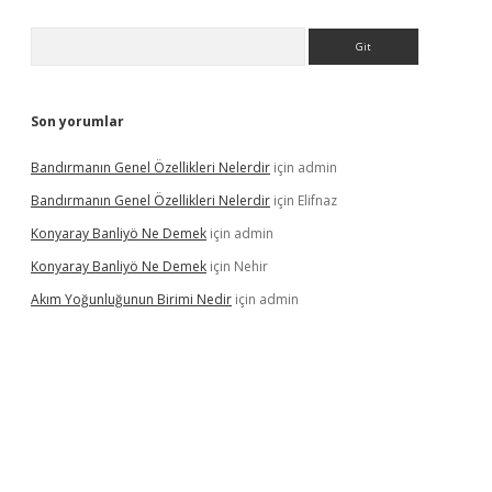
Arama
Son yorumlar
Bandırmanın Genel Özellikleri Nelerdir
için
admin
Bandırmanın Genel Özellikleri Nelerdir
için
Elifnaz
Konyaray Banliyö Ne Demek
için
admin
Konyaray Banliyö Ne Demek
için
Nehir
Akım Yoğunluğunun Birimi Nedir
için
admin
rgir.net