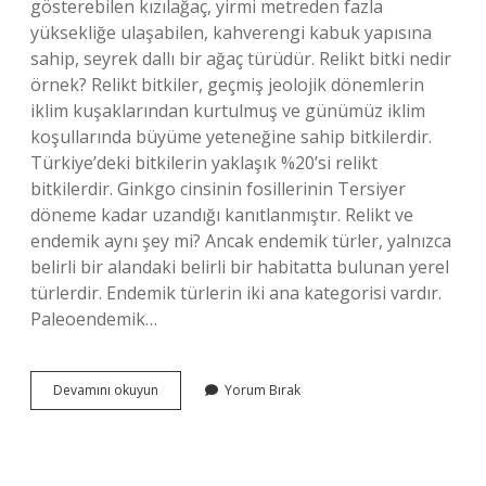
gösterebilen kızılağaç, yirmi metreden fazla
yüksekliğe ulaşabilen, kahverengi kabuk yapısına
sahip, seyrek dallı bir ağaç türüdür. Relikt bitki nedir
örnek? Relikt bitkiler, geçmiş jeolojik dönemlerin
iklim kuşaklarından kurtulmuş ve günümüz iklim
koşullarında büyüme yeteneğine sahip bitkilerdir.
Türkiye’deki bitkilerin yaklaşık %20’si relikt
bitkilerdir. Ginkgo cinsinin fosillerinin Tersiyer
döneme kadar uzandığı kanıtlanmıştır. Relikt ve
endemik aynı şey mi? Ancak endemik türler, yalnızca
belirli bir alandaki belirli bir habitatta bulunan yerel
türlerdir. Endemik türlerin iki ana kategorisi vardır.
Paleoendemik…
Relikt
Devamını okuyun
Yorum Bırak
Bitki
Türkiyede
Nerede