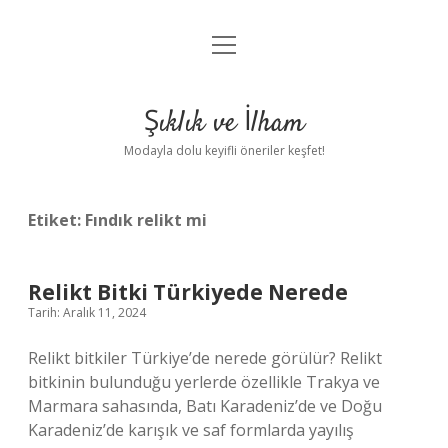
menüyü
Anasayfa
aç
Gizlilik Politikası
Şıklık ve İlham
Yasal Uyarı
Modayla dolu keyifli öneriler keşfet!
Hakkımızda
Etiket:
Fındık relikt mi
Relikt Bitki Türkiyede Nerede
Tarih: Aralık 11, 2024
Relikt bitkiler Türkiye’de nerede görülür? Relikt
bitkinin bulunduğu yerlerde özellikle Trakya ve
Marmara sahasında, Batı Karadeniz’de ve Doğu
Karadeniz’de karışık ve saf formlarda yayılış