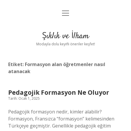
menüyü
Anasayfa
aç
Gizlilik Politikası
Şıklık ve İlham
Yasal Uyarı
Modayla dolu keyifli öneriler keşfet!
Hakkımızda
Etiket:
Formasyon alan öğretmenler nasıl
atanacak
Pedagojik Formasyon Ne Oluyor
Tarih: Ocak 1, 2025
Pedagojik formasyon nedir, kimler alabilir?
Formasyon, Fransızca “formasyon” kelimesinden
Türkçeye geçmiştir. Genellikle pedagojik eğitim