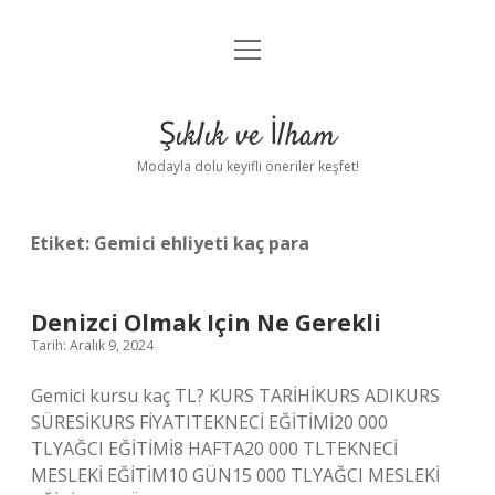
menüyü
Anasayfa
aç
Gizlilik Politikası
Şıklık ve İlham
Yasal Uyarı
Modayla dolu keyifli öneriler keşfet!
Hakkımızda
Etiket:
Gemici ehliyeti kaç para
Denizci Olmak Için Ne Gerekli
Tarih: Aralık 9, 2024
Gemici kursu kaç TL? KURS TARİHİKURS ADIKURS
SÜRESİKURS FİYATITEKNECİ EĞİTİMİ20 000
TLYAĞCI EĞİTİMİ8 HAFTA20 000 TLTEKNECİ
MESLEKİ EĞİTİM10 GÜN15 000 TLYAĞCI MESLEKİ