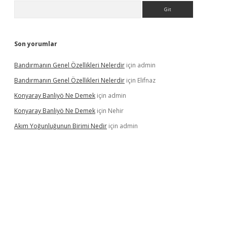
Arama
Son yorumlar
Bandırmanın Genel Özellikleri Nelerdir
için
admin
Bandırmanın Genel Özellikleri Nelerdir
için
Elifnaz
Konyaray Banliyö Ne Demek
için
admin
Konyaray Banliyö Ne Demek
için
Nehir
Akım Yoğunluğunun Birimi Nedir
için
admin
rgir.net