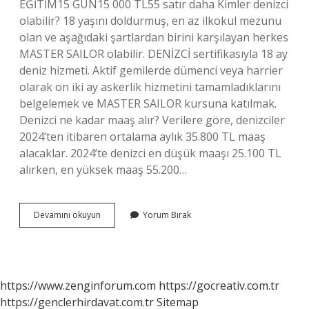
EĞİTİM15 GÜN15 000 TL55 satır daha Kimler denizci
olabilir? 18 yaşını doldurmuş, en az ilkokul mezunu
olan ve aşağıdaki şartlardan birini karşılayan herkes
MASTER SAILOR olabilir. DENİZCİ sertifikasıyla 18 ay
deniz hizmeti. Aktif gemilerde dümenci veya harrier
olarak on iki ay askerlik hizmetini tamamladıklarını
belgelemek ve MASTER SAILOR kursuna katılmak.
Denizci ne kadar maaş alır? Verilere göre, denizciler
2024’ten itibaren ortalama aylık 35.800 TL maaş
alacaklar. 2024’te denizci en düşük maaşı 25.100 TL
alırken, en yüksek maaş 55.200…
Denizci
Devamını okuyun
Yorum Bırak
Olmak
Için
Ne
Gerekli
https://www.zenginforum.com
https://gocreativ.com.tr
https://genclerhirdavat.com.tr
Sitemap