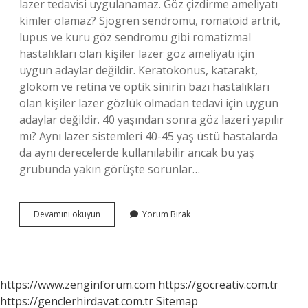
lazer tedavisi uygulanamaz. Göz çizdirme ameliyatı
kimler olamaz? Sjogren sendromu, romatoid artrit,
lupus ve kuru göz sendromu gibi romatizmal
hastalıkları olan kişiler lazer göz ameliyatı için
uygun adaylar değildir. Keratokonus, katarakt,
glokom ve retina ve optik sinirin bazı hastalıkları
olan kişiler lazer gözlük olmadan tedavi için uygun
adaylar değildir. 40 yaşından sonra göz lazeri yapılır
mı? Aynı lazer sistemleri 40-45 yaş üstü hastalarda
da aynı derecelerde kullanılabilir ancak bu yaş
grubunda yakın görüşte sorunlar…
Göz
Devamını okuyun
Yorum Bırak
Çizdirme
Kime
Yapılmaz
https://www.zenginforum.com
https://gocreativ.com.tr
https://genclerhirdavat.com.tr
Sitemap