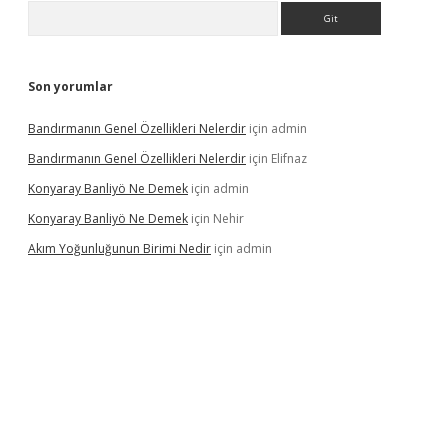
Arama
Son yorumlar
Bandırmanın Genel Özellikleri Nelerdir
için
admin
Bandırmanın Genel Özellikleri Nelerdir
için
Elifnaz
Konyaray Banliyö Ne Demek
için
admin
Konyaray Banliyö Ne Demek
için
Nehir
Akım Yoğunluğunun Birimi Nedir
için
admin
rgir.net