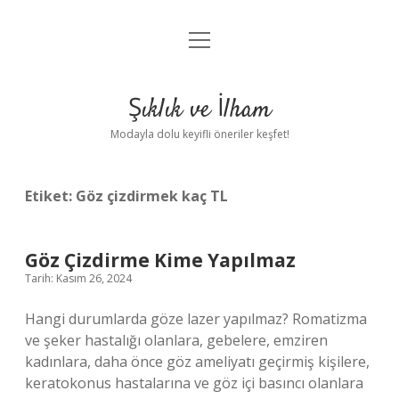
menüyü
Anasayfa
aç
Gizlilik Politikası
Şıklık ve İlham
Yasal Uyarı
Modayla dolu keyifli öneriler keşfet!
Hakkımızda
Etiket:
Göz çizdirmek kaç TL
Göz Çizdirme Kime Yapılmaz
Tarih: Kasım 26, 2024
Hangi durumlarda göze lazer yapılmaz? Romatizma
ve şeker hastalığı olanlara, gebelere, emziren
kadınlara, daha önce göz ameliyatı geçirmiş kişilere,
keratokonus hastalarına ve göz içi basıncı olanlara