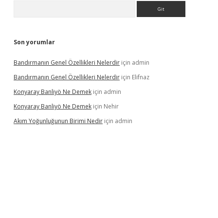
Arama
Son yorumlar
Bandırmanın Genel Özellikleri Nelerdir
için
admin
Bandırmanın Genel Özellikleri Nelerdir
için
Elifnaz
Konyaray Banliyö Ne Demek
için
admin
Konyaray Banliyö Ne Demek
için
Nehir
Akım Yoğunluğunun Birimi Nedir
için
admin
rgir.net