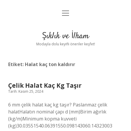
menüyü
Anasayfa
aç
Gizlilik Politikası
Şıklık ve İlham
Yasal Uyarı
Modayla dolu keyifli öneriler keşfet!
Hakkımızda
Etiket:
Halat kaç ton kaldırır
Çelik Halat Kaç Kg Taşır
Tarih: Kasım 25, 2024
6 mm çelik halat kaç kg taşır? Paslanmaz çelik
halatHalatın nominal çapı d (mm)Birim ağırlık
(kg/m)Minimum kopma kuvveti
(kg)30.03551540.06391550.098143060.14323003