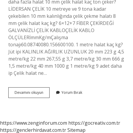
daha fazla halat 10 mm çelik halat kaç ton çeker?
LİDERSAN ÇELİK 10 metreye ve 9 tona kadar
çekebilen 10 mm kalınlığında çelik çekme halatı 8
mm çelik halat kaç kg? 6×12+7 FİBER ÇEKİRDEĞİ
GALVANİZLİ ÇELİK KABLOÇELİK KABLO
ÖLÇÜLERİmmKg/mÇalışma
tonajı60.08740080.156600100. 1 metre halat kaç kg?
Jüt ipi KALINLIK AĞIRLIK UZUNLUK 20 mm 223 g 4,5
metre/kg 22 mm 267,55 g 3,7 metre/kg 30 mm 666 g
1,5 metre/kg 40 mm 1000 g 1 metre/kg 9 adet daha
ip Çelik halat ne…
Çelik
Devamını okuyun
Yorum Bırak
Halat
Kaç
Kg
Taşır
https://www.zenginforum.com
https://gocreativ.com.tr
https://genclerhirdavat.com.tr
Sitemap