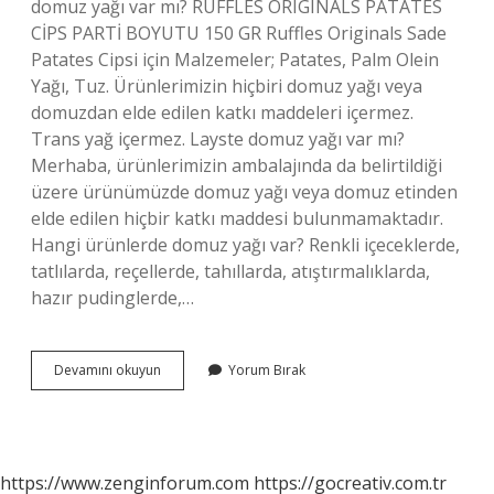
domuz yağı var mı? RUFFLES ORIGINALS PATATES
CİPS PARTİ BOYUTU 150 GR Ruffles Originals Sade
Patates Cipsi için Malzemeler; Patates, Palm Olein
Yağı, Tuz. Ürünlerimizin hiçbiri domuz yağı veya
domuzdan elde edilen katkı maddeleri içermez.
Trans yağ içermez. Layste domuz yağı var mı?
Merhaba, ürünlerimizin ambalajında ​​da belirtildiği
üzere ürünümüzde domuz yağı veya domuz etinden
elde edilen hiçbir katkı maddesi bulunmamaktadır.
Hangi ürünlerde domuz yağı var? Renkli içeceklerde,
tatlılarda, reçellerde, tahıllarda, atıştırmalıklarda,
hazır pudinglerde,…
Cipslerin
Devamını okuyun
Yorum Bırak
Içinde
Domuz
Yağı
Var
Mı
https://www.zenginforum.com
https://gocreativ.com.tr