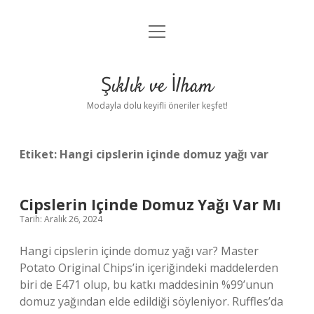
menüyü
Anasayfa
aç
Gizlilik Politikası
Şıklık ve İlham
Yasal Uyarı
Modayla dolu keyifli öneriler keşfet!
Hakkımızda
Etiket:
Hangi cipslerin içinde domuz yağı var
Cipslerin Içinde Domuz Yağı Var Mı
Tarih: Aralık 26, 2024
Hangi cipslerin içinde domuz yağı var? Master
Potato Original Chips’in içeriğindeki maddelerden
biri de E471 olup, bu katkı maddesinin %99’unun
domuz yağından elde edildiği söyleniyor. Ruffles’da