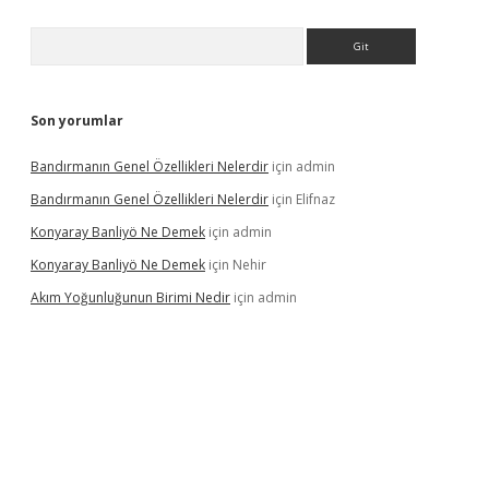
Arama
Son yorumlar
Bandırmanın Genel Özellikleri Nelerdir
için
admin
Bandırmanın Genel Özellikleri Nelerdir
için
Elifnaz
Konyaray Banliyö Ne Demek
için
admin
Konyaray Banliyö Ne Demek
için
Nehir
Akım Yoğunluğunun Birimi Nedir
için
admin
rgir.net