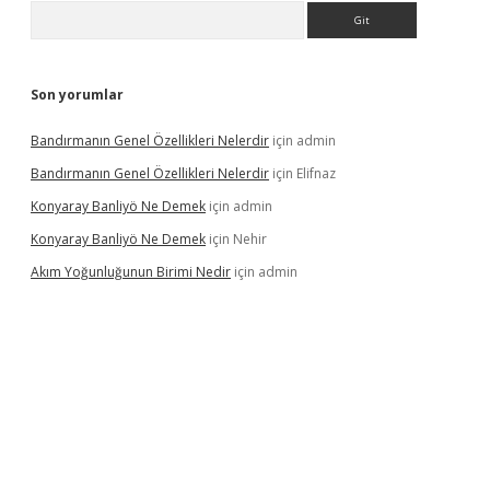
Arama
Son yorumlar
Bandırmanın Genel Özellikleri Nelerdir
için
admin
Bandırmanın Genel Özellikleri Nelerdir
için
Elifnaz
Konyaray Banliyö Ne Demek
için
admin
Konyaray Banliyö Ne Demek
için
Nehir
Akım Yoğunluğunun Birimi Nedir
için
admin
rgir.net