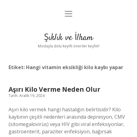
menüyü
Anasayfa
aç
Gizlilik Politikası
Şıklık ve İlham
Yasal Uyarı
Modayla dolu keyifli öneriler keşfet!
Hakkımızda
Etiket:
Hangi vitamin eksikliği kilo kaybı yapar
Aşırı Kilo Verme Neden Olur
Tarih: Aralık 19, 2024
Aşırı kilo vermek hangi hastalığın belirtisidir? Kilo
kaybının çeşitli nedenleri arasında depresyon, CMV
(sitomegalovirüs) veya HIV gibi viral enfeksiyonlar,
gastroenterit, paraziter enfeksiyon, bağırsak