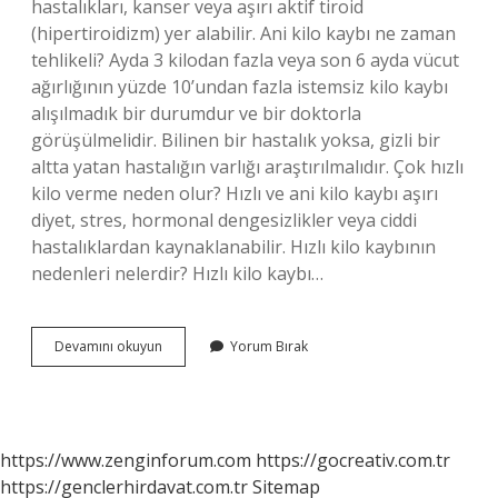
hastalıkları, kanser veya aşırı aktif tiroid
(hipertiroidizm) yer alabilir. Ani kilo kaybı ne zaman
tehlikeli? Ayda 3 kilodan fazla veya son 6 ayda vücut
ağırlığının yüzde 10’undan fazla istemsiz kilo kaybı
alışılmadık bir durumdur ve bir doktorla
görüşülmelidir. Bilinen bir hastalık yoksa, gizli bir
altta yatan hastalığın varlığı araştırılmalıdır. Çok hızlı
kilo verme neden olur? Hızlı ve ani kilo kaybı aşırı
diyet, stres, hormonal dengesizlikler veya ciddi
hastalıklardan kaynaklanabilir. Hızlı kilo kaybının
nedenleri nelerdir? Hızlı kilo kaybı…
Aşırı
Devamını okuyun
Yorum Bırak
Kilo
Verme
Neden
Olur
https://www.zenginforum.com
https://gocreativ.com.tr
https://genclerhirdavat.com.tr
Sitemap