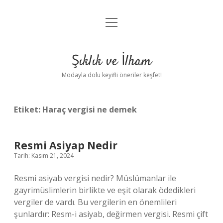
menüyü
Anasayfa
aç
Gizlilik Politikası
Şıklık ve İlham
Yasal Uyarı
Modayla dolu keyifli öneriler keşfet!
Hakkımızda
Etiket:
Haraç vergisi ne demek
Resmi Asiyap Nedir
Tarih: Kasım 21, 2024
Resmi asiyab vergisi nedir? Müslümanlar ile
gayrimüslimlerin birlikte ve eşit olarak ödedikleri
vergiler de vardı. Bu vergilerin en önemlileri
şunlardır: Resm-i asiyab, değirmen vergisi. Resmi çift