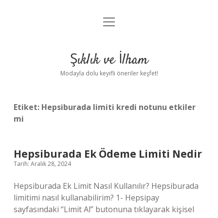
menüyü
Anasayfa
aç
Gizlilik Politikası
Şıklık ve İlham
Yasal Uyarı
Modayla dolu keyifli öneriler keşfet!
Hakkımızda
Etiket:
Hepsiburada limiti kredi notunu etkiler
mi
Hepsiburada Ek Ödeme Limiti Nedir
Tarih: Aralık 28, 2024
Hepsiburada Ek Limit Nasıl Kullanılır? Hepsiburada
limitimi nasıl kullanabilirim? 1- Hepsipay
sayfasındaki “Limit Al” butonuna tıklayarak kişisel