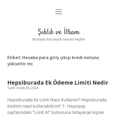
menüyü
Anasayfa
aç
Gizlilik Politikası
Şıklık ve İlham
Yasal Uyarı
Modayla dolu keyifli öneriler keşfet!
Hakkımızda
Etiket:
Hesaba para giriş çıkışı kredi notunu
yükseltir mi
Hepsiburada Ek Ödeme Limiti Nedir
Tarih: Aralık 28, 2024
Hepsiburada Ek Limit Nasıl Kullanılır? Hepsiburada
limitimi nasıl kullanabilirim? 1- Hepsipay
sayfasındaki “Limit Al” butonuna tıklayarak kişisel