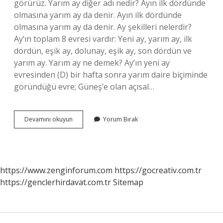
görürüz. Yarım ay diğer adı nedir? Ayın ilk dördünde
olmasına yarım ay da denir. Ayın ilk dördünde
olmasına yarım ay da denir. Ay şekilleri nelerdir?
Ay’ın toplam 8 evresi vardır: Yeni ay, yarım ay, ilk
dördün, eşik ay, dolunay, eşik ay, son dördün ve
yarım ay. Yarım ay ne demek? Ay’ın yeni ay
evresinden (D) bir hafta sonra yarım daire biçiminde
göründüğü evre; Güneş’e olan açısal…
Yarım
Devamını okuyun
Yorum Bırak
Ay
Şekline
Ne
Denir
https://www.zenginforum.com
https://gocreativ.com.tr
https://genclerhirdavat.com.tr
Sitemap