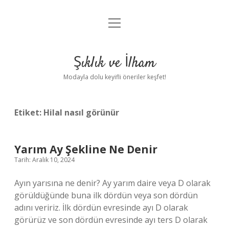
menüyü
Anasayfa
aç
Gizlilik Politikası
Şıklık ve İlham
Yasal Uyarı
Modayla dolu keyifli öneriler keşfet!
Hakkımızda
Etiket:
Hilal nasıl görünür
Yarım Ay Şekline Ne Denir
Tarih: Aralık 10, 2024
Ayın yarısına ne denir? Ay yarım daire veya D olarak
görüldüğünde buna ilk dördün veya son dördün
adını veririz. İlk dördün evresinde ayı D olarak
görürüz ve son dördün evresinde ayı ters D olarak