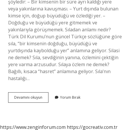
şöyledir: – Bir kimsenin bir süre ayrı kaldığı yere
veya yakınlarına kavuşması. – Yurt dışında bulunan
kimse için, doğup büyüdüğü ve özlediği yer. –
Doğduğu ve büyüdüğü yere gitmemek ve
yakınlarıyla görüşmemek. Sıladan anlamı nedir?
Türk Dil Kurumu’nun güncel Türkçe sözlüğüne göre
sıla, “bir kimsenin doğduğu, büyüdüğü ve
yurtdışında kaybolduğu yer” anlamına geliyor. Silasi
ne demek? Sıla, sevdiğinin yanına, özlemini çektiğin
yere varma arzusudur. Sılaya özlem ne demek?
Bağıllı, kısaca “hasret” anlamına geliyor. Sıla’nın
hastalığı…
Sıla
Devamını okuyun
Yorum Bırak
Özlemi
Ne
Demek
https://www.zenginforum.com
https://gocreativ.com.tr