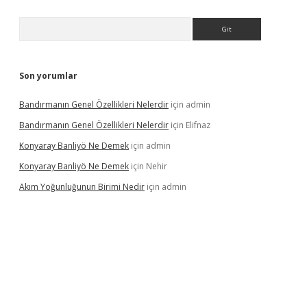
Arama
Son yorumlar
Bandırmanın Genel Özellikleri Nelerdir
için
admin
Bandırmanın Genel Özellikleri Nelerdir
için
Elifnaz
Konyaray Banliyö Ne Demek
için
admin
Konyaray Banliyö Ne Demek
için
Nehir
Akım Yoğunluğunun Birimi Nedir
için
admin
rgir.net