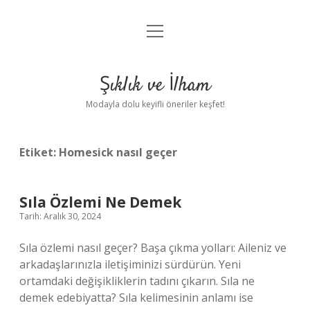
menüyü
Anasayfa
aç
Gizlilik Politikası
Şıklık ve İlham
Yasal Uyarı
Modayla dolu keyifli öneriler keşfet!
Hakkımızda
Etiket:
Homesick nasıl geçer
Sıla Özlemi Ne Demek
Tarih: Aralık 30, 2024
Sıla özlemi nasıl geçer? Başa çıkma yolları: Aileniz ve
arkadaşlarınızla iletişiminizi sürdürün. Yeni
ortamdaki değişikliklerin tadını çıkarın. Sıla ne
demek edebiyatta? Sıla kelimesinin anlamı ise