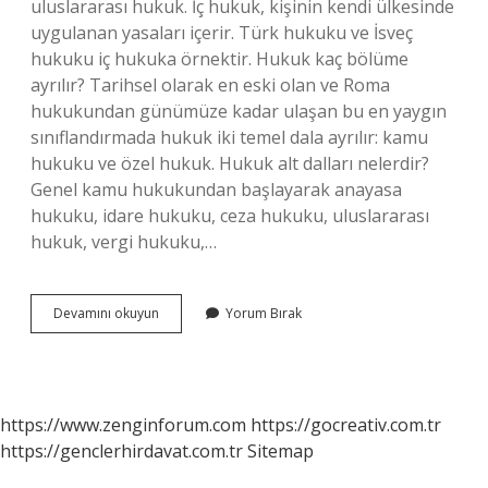
uluslararası hukuk. İç hukuk, kişinin kendi ülkesinde
uygulanan yasaları içerir. Türk hukuku ve İsveç
hukuku iç hukuka örnektir. Hukuk kaç bölüme
ayrılır? Tarihsel olarak en eski olan ve Roma
hukukundan günümüze kadar ulaşan bu en yaygın
sınıflandırmada hukuk iki temel dala ayrılır: kamu
hukuku ve özel hukuk. Hukuk alt dalları nelerdir?
Genel kamu hukukundan başlayarak anayasa
hukuku, idare hukuku, ceza hukuku, uluslararası
hukuk, vergi hukuku,…
Kaç
Devamını okuyun
Yorum Bırak
Tane
Hukuk
Dalı
Var
https://www.zenginforum.com
https://gocreativ.com.tr
https://genclerhirdavat.com.tr
Sitemap