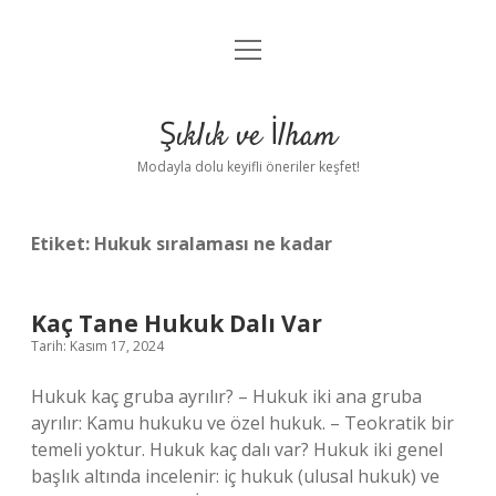
menüyü
Anasayfa
aç
Gizlilik Politikası
Şıklık ve İlham
Yasal Uyarı
Modayla dolu keyifli öneriler keşfet!
Hakkımızda
Etiket:
Hukuk sıralaması ne kadar
Kaç Tane Hukuk Dalı Var
Tarih: Kasım 17, 2024
Hukuk kaç gruba ayrılır? – Hukuk iki ana gruba
ayrılır: Kamu hukuku ve özel hukuk. – Teokratik bir
temeli yoktur. Hukuk kaç dalı var? Hukuk iki genel
başlık altında incelenir: iç hukuk (ulusal hukuk) ve