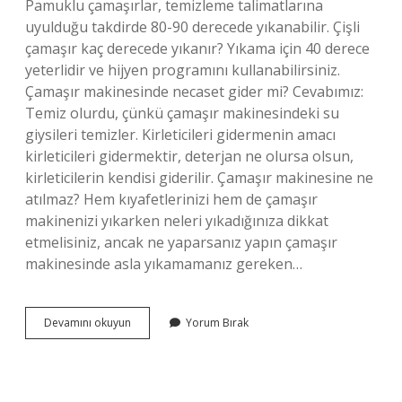
Pamuklu çamaşırlar, temizleme talimatlarına
uyulduğu takdirde 80-90 derecede yıkanabilir. Çişli
çamaşır kaç derecede yıkanır? Yıkama için 40 derece
yeterlidir ve hijyen programını kullanabilirsiniz.
Çamaşır makinesinde necaset gider mi? Cevabımız:
Temiz olurdu, çünkü çamaşır makinesindeki su
giysileri temizler. Kirleticileri gidermenin amacı
kirleticileri gidermektir, deterjan ne olursa olsun,
kirleticilerin kendisi giderilir. Çamaşır makinesine ne
atılmaz? Hem kıyafetlerinizi hem de çamaşır
makinenizi yıkarken neleri yıkadığınıza dikkat
etmelisiniz, ancak ne yaparsanız yapın çamaşır
makinesinde asla yıkamamanız gereken…
Çişli
Devamını okuyun
Yorum Bırak
Kıyafet
Makineye
Atılır
Mı