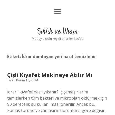
menüyü
Anasayfa
aç
Gizlilik Politikası
Şıklık ve İlham
Yasal Uyarı
Modayla dolu keyifli öneriler keşfet!
Hakkımızda
Etiket:
İdrar damlayan yeri nasıl temizlenir
Çişli Kıyafet Makineye Atılır Mı
Tarih: Kasım 18, 2024
İdrarlı kıyafet nasıl yıkanır? İç çamaşırlarını
temizlerken tüm bakteri ve mikropları öldürmek için
90 derecelik su kullanılması önerilir. Ancak bu,
kumaş türüne ve çamaşırın durumuna göre değişir.