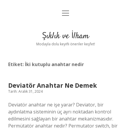
menüyü
Anasayfa
aç
Gizlilik Politikası
Şıklık ve İlham
Yasal Uyarı
Modayla dolu keyifli öneriler keşfet!
Hakkımızda
Etiket:
İki kutuplu anahtar nedir
Deviatör Anahtar Ne Demek
Tarih: Aralık 31, 2024
Deviatör anahtar ne işe yarar? Deviator, bir
aydınlatma sisteminin üç ayrı noktadan kontrol
edilmesini sağlayan bir anahtar mekanizmasıdır.
Permütatör anahtar nedir? Permutator switch, bir