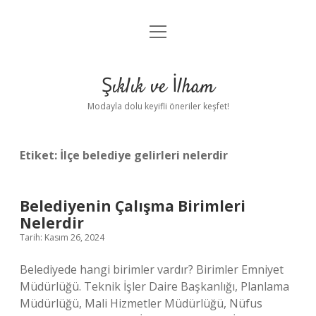
menüyü
Anasayfa
aç
Gizlilik Politikası
Şıklık ve İlham
Yasal Uyarı
Modayla dolu keyifli öneriler keşfet!
Hakkımızda
Etiket:
İlçe belediye gelirleri nelerdir
Belediyenin Çalışma Birimleri
Nelerdir
Tarih: Kasım 26, 2024
Belediyede hangi birimler vardır? Birimler Emniyet
Müdürlüğü. Teknik İşler Daire Başkanlığı, Planlama
Müdürlüğü, Mali Hizmetler Müdürlüğü, Nüfus