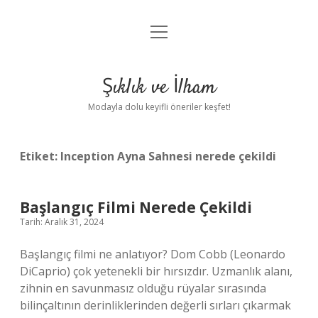
menüyü
Anasayfa
aç
Gizlilik Politikası
Şıklık ve İlham
Yasal Uyarı
Modayla dolu keyifli öneriler keşfet!
Hakkımızda
Etiket:
Inception Ayna Sahnesi nerede çekildi
Başlangıç Filmi Nerede Çekildi
Tarih: Aralık 31, 2024
Başlangıç filmi ne anlatıyor? Dom Cobb (Leonardo
DiCaprio) çok yetenekli bir hırsızdır. Uzmanlık alanı,
zihnin en savunmasız olduğu rüyalar sırasında
bilinçaltının derinliklerinden değerli sırları çıkarmak