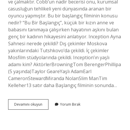
ve çalmaktır. Cobb’un nadir becerisi onu, kurumsal
casusluğun tehlikeli yeni dünyasında aranan bir
oyuncu yapmıştır. Bu bir başlangıç filminin konusu
nedir? “Bu Bir Başlangıç”, küçük bir kızın anne ve
babasını tanımaya çalışırken hayatının aşkını bulan
genç bir kadının hikayesini anlatıyor. Inception Ayna
Sahnesi nerede çekildi? Dış çekimler Moskova
yakınlarındaki Tutshkovo’da çekildi. İç çekimler
Mosfilm stüdyolarında çekildi. Inception’ın yaşlı
adamı kim? AktörlerBrowningTom BerengerPhillipa
(5 yaşında)Taylor GeareYaşlı AdamEarl
CameronStewardMiranda NolanSlim ManTim
Kelleher13 satır daha Başlangıç filminin sonunda…
Başlangıç
Devamını okuyun
Yorum Bırak
Filmi
Nerede
Çekildi