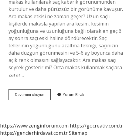
makas kullanılarak saç kabarık görünümünden
kurtulur ve daha pürüzsüz bir görünüme kavuşur.
Ara makas etkisi ne zaman geçer? Uzun saçlı
kişilerde makasla yapılan ara kesim, kesimin
yoğunluğuna ve uzunluğuna bağlı olarak en geç 6
ay sonra saçı eski haline döndürecektir. Saç
tellerinin yoğunluğunu azaltma tekniği, saçınızın
daha düzgün görünmesini ve 5-6 ay boyunca daha
açık renk olmasını sağlayacaktır. Ara makas saçı
seyrek gösterir mi? Orta makas kullanmak saçlara
zarar…
Ara
Devamını okuyun
Yorum Bırak
Makas
Ne
Demek
https://www.zenginforum.com
https://gocreativ.com.tr
https://genclerhirdavat.com.tr
Sitemap