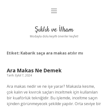
menüyü
Anasayfa
aç
Gizlilik Politikası
Şıklık ve İlham
Yasal Uyarı
Modayla dolu keyifli öneriler keşfet!
Hakkımızda
Etiket:
Kabarik saça ara makas atılır mı
Ara Makas Ne Demek
Tarih: Eylül 7, 2024
Ara makas nedir ve ne işe yarar? Makasla kesme,
çok kalın ve kıvırcık saçları inceltmek için kullanılan
bir kuaförlük tekniğidir. Bu işlemde, inceltme saçın
içinden görünmeyecek şekilde yapılır. Orta seviye bir