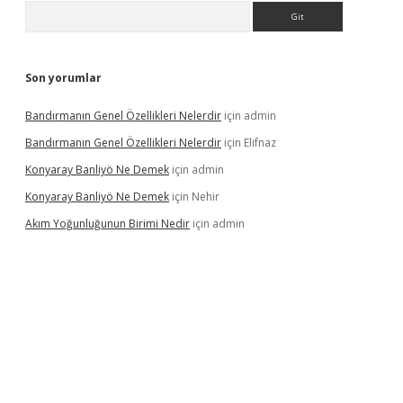
Arama
Son yorumlar
Bandırmanın Genel Özellikleri Nelerdir
için
admin
Bandırmanın Genel Özellikleri Nelerdir
için
Elifnaz
Konyaray Banliyö Ne Demek
için
admin
Konyaray Banliyö Ne Demek
için
Nehir
Akım Yoğunluğunun Birimi Nedir
için
admin
rgir.net