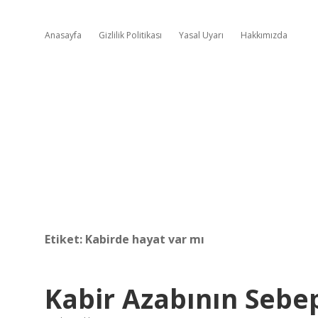
Anasayfa
Gizlilik Politikası
Yasal Uyarı
Hakkımızda
Etiket:
Kabirde hayat var mı
Kabir Azabının Sebep