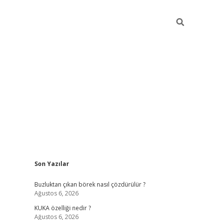
Sidebar
Son Yazılar
betexper giriş
betexpergir.net
Buzluktan çıkan börek nasıl çözdürülür ?
Ağustos 6, 2026
KUKA özelliği nedir ?
Ağustos 6, 2026