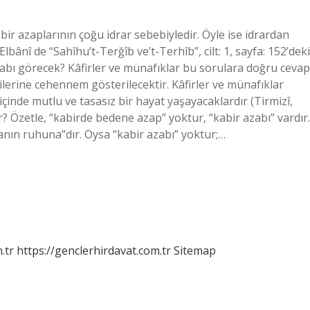
ir azaplarının çoğu idrar sebebiyledir. Öyle ise idrardan
bânî de “Sahîhu’t-Terğîb ve’t-Terhîb”, cilt: 1, sayfa: 152’deki
azabı görecek? Kâfirler ve münafıklar bu sorulara doğru cevap
lerine cehennem gösterilecektir. Kâfirler ve münafıklar
çinde mutlu ve tasasız bir hayat yaşayacaklardır (Tirmizî,
? Özetle, “kabirde bedene azap” yoktur, “kabir azabı” vardır.
sanın ruhuna”dır. Oysa “kabir azabı” yoktur;…
.tr
https://genclerhirdavat.com.tr
Sitemap