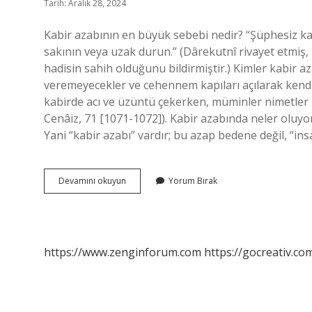
Tarih: Aralık 28, 2024
Kabir azabının en büyük sebebi nedir? “Şüphesiz kab
sakının veya uzak durun.” (Dârekutnî rivayet etmiş, El
hadisin sahih olduğunu bildirmiştir.) Kimler kabir 
veremeyecekler ve cehennem kapıları açılarak kendi
kabirde acı ve üzüntü çekerken, müminler nimetler i
Cenâiz, 71 [1071-1072]). Kabir azabında neler oluyor
Yani “kabir azabı” vardır; bu azap bedene değil, “in
Kabir
Devamını okuyun
Yorum Bırak
Azabının
Sebepleri
Nelerdir
https://www.zenginforum.com
https://gocreativ.com