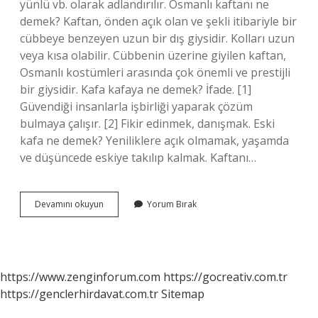
yünlü vb. olarak adlandırılır. Osmanlı kaftanı ne
demek? Kaftan, önden açık olan ve şekli itibariyle bir
cübbeye benzeyen uzun bir dış giysidir. Kolları uzun
veya kısa olabilir. Cübbenin üzerine giyilen kaftan,
Osmanlı kostümleri arasında çok önemli ve prestijli
bir giysidir. Kafa kafaya ne demek? İfade. [1]
Güvendiği insanlarla işbirliği yaparak çözüm
bulmaya çalışır. [2] Fikir edinmek, danışmak. Eski
kafa ne demek? Yeniliklere açık olmamak, yaşamda
ve düşüncede eskiye takılıp kalmak. Kaftanı…
Kaftan
Devamını okuyun
Yorum Bırak
Kafa
Ne
Demek
https://www.zenginforum.com
https://gocreativ.com.tr
https://genclerhirdavat.com.tr
Sitemap