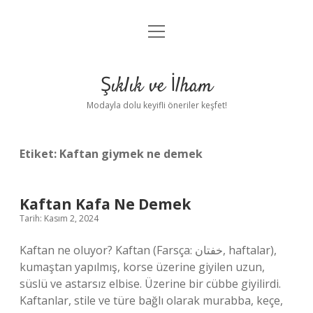
menüyü
Anasayfa
aç
Gizlilik Politikası
Şıklık ve İlham
Yasal Uyarı
Modayla dolu keyifli öneriler keşfet!
Hakkımızda
Etiket:
Kaftan giymek ne demek
Kaftan Kafa Ne Demek
Tarih: Kasım 2, 2024
Kaftan ne oluyor? Kaftan (Farsça: خفتان, haftalar),
kumaştan yapılmış, korse üzerine giyilen uzun,
süslü ve astarsız elbise. Üzerine bir cübbe giyilirdi.
Kaftanlar, stile ve türe bağlı olarak murabba, keçe,