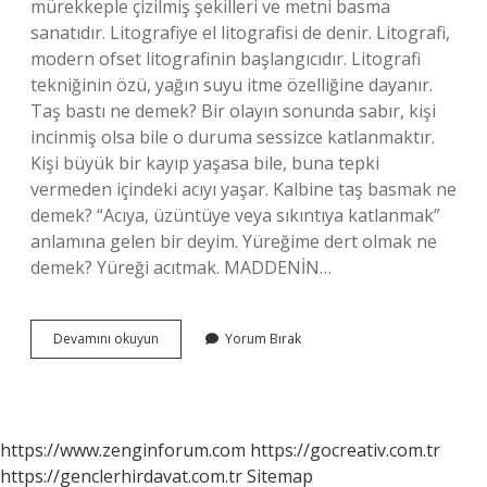
mürekkeple çizilmiş şekilleri ve metni basma
sanatıdır. Litografiye el litografisi de denir. Litografi,
modern ofset litografinin başlangıcıdır. Litografi
tekniğinin özü, yağın suyu itme özelliğine dayanır.
Taş bastı ne demek? Bir olayın sonunda sabır, kişi
incinmiş olsa bile o duruma sessizce katlanmaktır.
Kişi büyük bir kayıp yaşasa bile, buna tepki
vermeden içindeki acıyı yaşar. Kalbine taş basmak ne
demek? “Acıya, üzüntüye veya sıkıntıya katlanmak”
anlamına gelen bir deyim. Yüreğime dert olmak ne
demek? Yüreği acıtmak. MADDENİN…
Taş
Devamını okuyun
Yorum Bırak
Basmak
Ne
Demek
https://www.zenginforum.com
https://gocreativ.com.tr
https://genclerhirdavat.com.tr
Sitemap