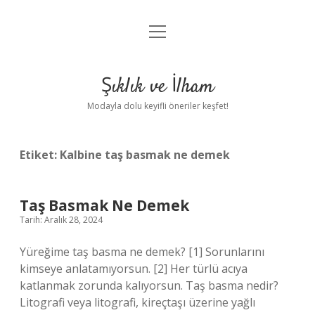
menüyü
Anasayfa
aç
Gizlilik Politikası
Şıklık ve İlham
Yasal Uyarı
Modayla dolu keyifli öneriler keşfet!
Hakkımızda
Etiket:
Kalbine taş basmak ne demek
Taş Basmak Ne Demek
Tarih: Aralık 28, 2024
Yüreğime taş basma ne demek? [1] Sorunlarını
kimseye anlatamıyorsun. [2] Her türlü acıya
katlanmak zorunda kalıyorsun. Taş basma nedir?
Litografi veya litografi, kireçtaşı üzerine yağlı