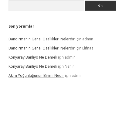
Arama
Son yorumlar
Bandırmanın Genel Özellikleri Nelerdir
için
admin
Bandırmanın Genel Özellikleri Nelerdir
için
Elifnaz
Konyaray Banliyö Ne Demek
için
admin
Konyaray Banliyö Ne Demek
için
Nehir
Akım Yoğunluğunun Birimi Nedir
için
admin
rgir.net