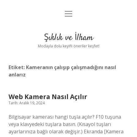
menüyü
Anasayfa
aç
Gizlilik Politikası
Şıklık ve İlham
Yasal Uyarı
Modayla dolu keyifli öneriler keşfet!
Hakkımızda
Etiket:
Kameranın çalışıp çalışmadığını nasıl
anlarız
Web Kamera Nasıl Açılır
Tarih: Aralık 19, 2024
Bilgisayar kamerası hangi tuşla açılır? F10 tuşuna
veya klavyedeki tuşlara basın. (Kısayol tuşları
ayarlarınıza bağlı olarak değişir.) Ekranda [Kamera