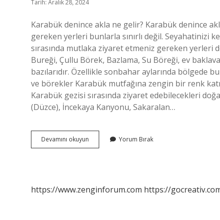
Tarih: Aralık 28, 2024
Karabük denince akla ne gelir? Karabük denince akl
gereken yerleri bunlarla sınırlı değil. Seyahatinizi k
sırasında mutlaka ziyaret etmeniz gereken yerleri d
Bureği, Çullu Börek, Bazlama, Su Böreği, ev baklav
bazılarıdır. Özellikle sonbahar aylarında bölgede b
ve börekler Karabük mutfağına zengin bir renk katma
Karabük gezisi sırasında ziyaret edebilecekleri doğa
(Düzce), İncekaya Kanyonu, Sakaralan…
Karabükün
Devamını okuyun
Yorum Bırak
Genel
Özellikleri
Nelerdir
https://www.zenginforum.com
https://gocreativ.com