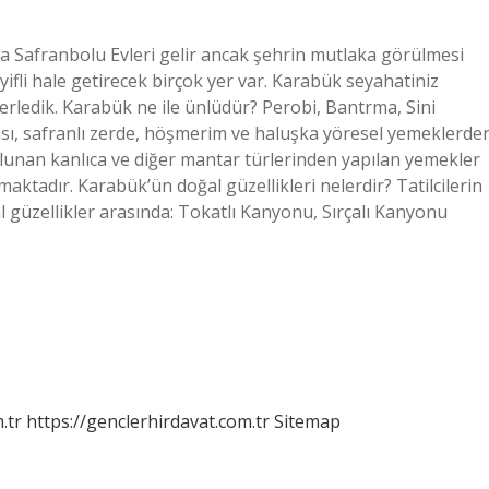
a Safranbolu Evleri gelir ancak şehrin mutlaka görülmesi
eyifli hale getirecek birçok yer var. Karabük seyahatiniz
erledik. Karabük ne ile ünlüdür? Perobi, Bantrma, Sini
ası, safranlı zerde, höşmerim ve haluşka yöresel yemeklerde
ulunan kanlıca ve diğer mantar türlerinden yapılan yemekler
ktadır. Karabük’ün doğal güzellikleri nelerdir? Tatilcilerin
l güzellikler arasında: Tokatlı Kanyonu, Sırçalı Kanyonu
.tr
https://genclerhirdavat.com.tr
Sitemap