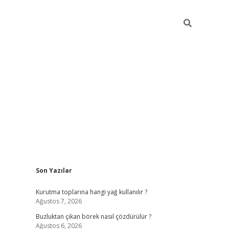
Sidebar
Son Yazılar
betexper giriş
betexpergir.net
Kurutma toplarına hangi yağ kullanılır ?
Ağustos 7, 2026
Buzluktan çıkan börek nasıl çözdürülür ?
Ağustos 6, 2026