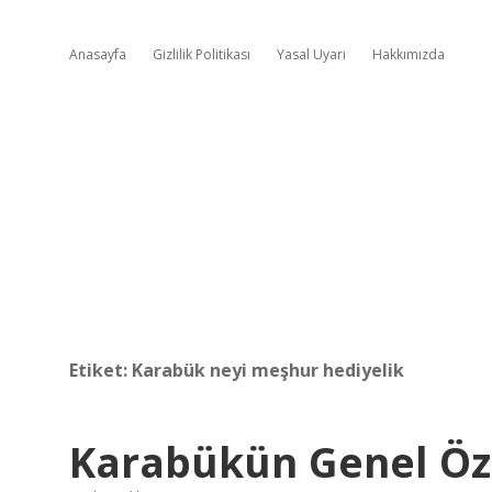
Anasayfa
Gizlilik Politikası
Yasal Uyarı
Hakkımızda
Etiket:
Karabük neyi meşhur hediyelik
Karabükün Genel Öze