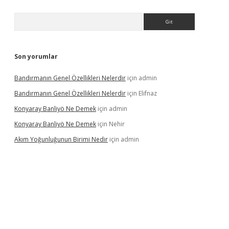
Arama
Son yorumlar
Bandırmanın Genel Özellikleri Nelerdir
için
admin
Bandırmanın Genel Özellikleri Nelerdir
için
Elifnaz
Konyaray Banliyö Ne Demek
için
admin
Konyaray Banliyö Ne Demek
için
Nehir
Akım Yoğunluğunun Birimi Nedir
için
admin
betexpergir.net