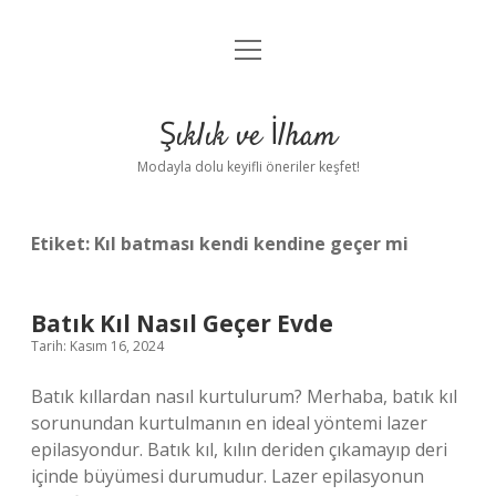
menüyü
Anasayfa
aç
Gizlilik Politikası
Şıklık ve İlham
Yasal Uyarı
Modayla dolu keyifli öneriler keşfet!
Hakkımızda
Etiket:
Kıl batması kendi kendine geçer mi
Batık Kıl Nasıl Geçer Evde
Tarih: Kasım 16, 2024
Batık kıllardan nasıl kurtulurum? Merhaba, batık kıl
sorunundan kurtulmanın en ideal yöntemi lazer
epilasyondur. Batık kıl, kılın deriden çıkamayıp deri
içinde büyümesi durumudur. Lazer epilasyonun