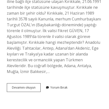
iline bağlı ilçe statüsüne ulaşan Kırıkkale, 21.06.1991
tarihinde ilçe statüsüne kavuşmuştur. Kırıkkale ne
zaman bir şehir oldu? Kırıkkale, 21 Haziran 1989
tarihli 3578 sayılı Kanunla, merhum Cumhurbaşkanı
Turgut ÖZAL’ın (Başbakanlığı döneminde) yaptığı
törenle il olmuştur. İlk valisi Fikret GÜVEN, 17
Ağustos 1989’da törenle il valisi olarak göreve
başlamıştır. Kırıkkale hangi mezheptendir? Anadolu
Aleviliği. Tahtacılar, Antep, Adana’dan Akdeniz, Ege
kıyıları ve Trakya’ya kadar uzanan bir alanda
kerestecilik ve ormancılık yapan Türkmen
Alevileridir. Bu coğrafi bölgede, Adana, Antalya,
Muğla, İzmir Balıkesir,…
Kırıkkale
Devamını okuyun
Yorum Bırak
Il
Olmadan
Önce
Nereye