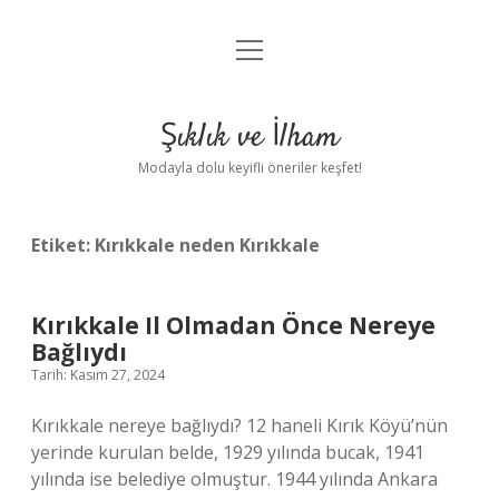
menüyü
Anasayfa
aç
Gizlilik Politikası
Şıklık ve İlham
Yasal Uyarı
Modayla dolu keyifli öneriler keşfet!
Hakkımızda
Etiket:
Kırıkkale neden Kırıkkale
Kırıkkale Il Olmadan Önce Nereye
Bağlıydı
Tarih: Kasım 27, 2024
Kırıkkale nereye bağlıydı? 12 haneli Kırık Köyü’nün
yerinde kurulan belde, 1929 yılında bucak, 1941
yılında ise belediye olmuştur. 1944 yılında Ankara