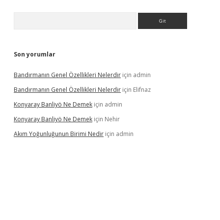
Arama
Son yorumlar
Bandırmanın Genel Özellikleri Nelerdir
için
admin
Bandırmanın Genel Özellikleri Nelerdir
için
Elifnaz
Konyaray Banliyö Ne Demek
için
admin
Konyaray Banliyö Ne Demek
için
Nehir
Akım Yoğunluğunun Birimi Nedir
için
admin
rgir.net