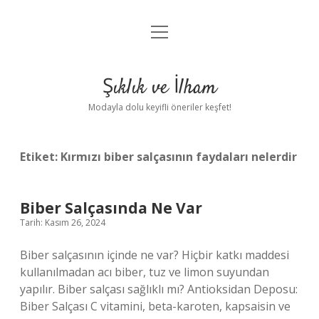
menüyü
Anasayfa
aç
Gizlilik Politikası
Şıklık ve İlham
Yasal Uyarı
Modayla dolu keyifli öneriler keşfet!
Hakkımızda
Etiket:
Kırmızı biber salçasının faydaları nelerdir
Biber Salçasında Ne Var
Tarih: Kasım 26, 2024
Biber salçasının içinde ne var? Hiçbir katkı maddesi
kullanılmadan acı biber, tuz ve limon suyundan
yapılır. Biber salçası sağlıklı mı? Antioksidan Deposu:
Biber Salçası C vitamini, beta-karoten, kapsaisin ve