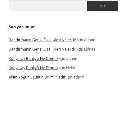
Arama
Son yorumlar
Bandırmanın Genel Özellikleri Nelerdir
için
admin
Bandırmanın Genel Özellikleri Nelerdir
için
Elifnaz
Konyaray Banliyö Ne Demek
için
admin
Konyaray Banliyö Ne Demek
için
Nehir
Akım Yoğunluğunun Birimi Nedir
için
admin
rgir.net