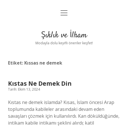
menüyü
Anasayfa
aç
Gizlilik Politikası
Şıklık ve İlham
Yasal Uyarı
Modayla dolu keyifli öneriler keşfet!
Hakkımızda
Etiket:
Kıssas ne demek
Kıstas Ne Demek Din
Tarih: Ekim 13, 2024
Kıstas ne demek islamda? Kısas, İslam öncesi Arap
toplumunda kabileler arasındaki devam eden
savaşları çözmek için kullanılırdı. Kan döküldüğünde,
intikam kabile intikamı şeklini alırdı; katil