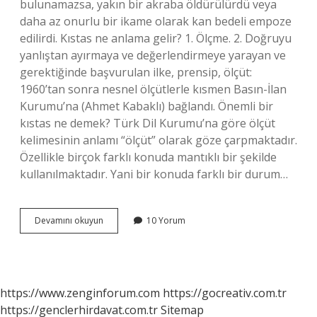
bulunamazsa, yakın bir akraba öldürülürdü veya
daha az onurlu bir ikame olarak kan bedeli empoze
edilirdi. Kıstas ne anlama gelir? 1. Ölçme. 2. Doğruyu
yanlıştan ayırmaya ve değerlendirmeye yarayan ve
gerektiğinde başvurulan ilke, prensip, ölçüt: ​​
1960’tan sonra nesnel ölçütlerle kısmen Basın-İlan
Kurumu’na (Ahmet Kabaklı) bağlandı. Önemli bir
kıstas ne demek? Türk Dil Kurumu’na göre ölçüt
kelimesinin anlamı “ölçüt” olarak göze çarpmaktadır.
Özellikle birçok farklı konuda mantıklı bir şekilde
kullanılmaktadır. Yani bir konuda farklı bir durum…
Kıstas
Devamını okuyun
10 Yorum
Ne
Demek
Din
https://www.zenginforum.com
https://gocreativ.com.tr
https://genclerhirdavat.com.tr
Sitemap