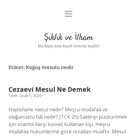
menüyü
Anasayfa
aç
Gizlilik Politikası
Şıklık ve İlham
Yasal Uyarı
Modayla dolu keyifli öneriler keşfet!
Hakkımızda
Etiket:
Koğuş mesulu nedir
Cezaevi Mesul Ne Demek
Tarih: Ocak 5, 2025
Hapishane mesul nedir? Meşru müdafaa ve
olağanüstü hâl nedir? (TCK 25) Saldırıyı püskürtmek
için orantılı karşı kuvvet kullanan kişi, meşru
müdafaa hükümlerine göre cezadan muaftır. Mesul