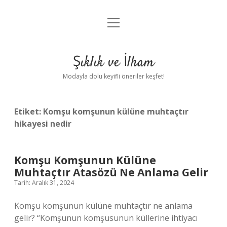
menüyü
Anasayfa
aç
Gizlilik Politikası
Şıklık ve İlham
Yasal Uyarı
Modayla dolu keyifli öneriler keşfet!
Hakkımızda
Etiket:
Komşu komşunun külüne muhtaçtır
hikayesi nedir
Komşu Komşunun Külüne
Muhtaçtır Atasözü Ne Anlama Gelir
Tarih: Aralık 31, 2024
Komşu komşunun külüne muhtaçtır ne anlama
gelir? “Komşunun komşusunun küllerine ihtiyacı