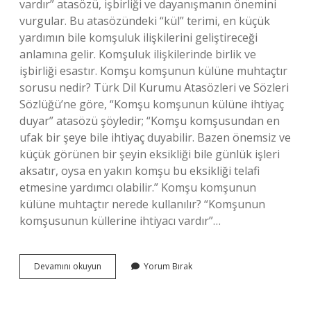
vardır” atasözü, işbirliği ve dayanışmanın önemini
vurgular. Bu atasözündeki “kül” terimi, en küçük
yardımın bile komşuluk ilişkilerini geliştireceği
anlamına gelir. Komşuluk ilişkilerinde birlik ve
işbirliği esastır. Komşu komşunun külüne muhtaçtır
sorusu nedir? Türk Dil Kurumu Atasözleri ve Sözleri
Sözlüğü’ne göre, “Komşu komşunun külüne ihtiyaç
duyar” atasözü şöyledir; “Komşu komşusundan en
ufak bir şeye bile ihtiyaç duyabilir. Bazen önemsiz ve
küçük görünen bir şeyin eksikliği bile günlük işleri
aksatır, oysa en yakın komşu bu eksikliği telafi
etmesine yardımcı olabilir.” Komşu komşunun
külüne muhtaçtır nerede kullanılır? “Komşunun
komşusunun küllerine ihtiyacı vardır”…
Komşu
Devamını okuyun
Yorum Bırak
Komşunun
Külüne
Muhtaçtır