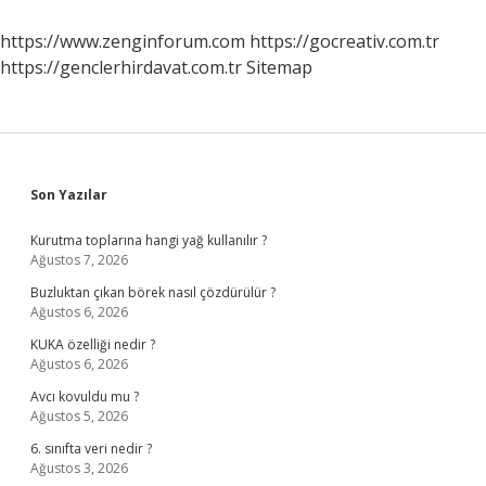
Atasözü
Ne
https://www.zenginforum.com
https://gocreativ.com.tr
Anlama
https://genclerhirdavat.com.tr
Sitemap
Gelir
Sidebar
Son Yazılar
Kurutma toplarına hangi yağ kullanılır ?
Ağustos 7, 2026
Buzluktan çıkan börek nasıl çözdürülür ?
Ağustos 6, 2026
KUKA özelliği nedir ?
Ağustos 6, 2026
Avcı kovuldu mu ?
Ağustos 5, 2026
6. sınıfta veri nedir ?
Ağustos 3, 2026