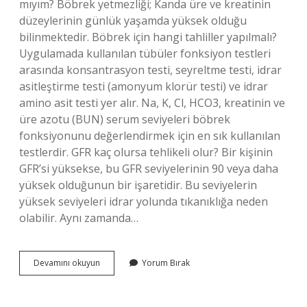
mıyım? Böbrek yetmezliği; Kanda üre ve kreatinin
düzeylerinin günlük yaşamda yüksek olduğu
bilinmektedir. Böbrek için hangi tahliller yapılmalı?
Uygulamada kullanılan tübüler fonksiyon testleri
arasında konsantrasyon testi, seyreltme testi, idrar
asitleştirme testi (amonyum klorür testi) ve idrar
amino asit testi yer alır. Na, K, Cl, HCO3, kreatinin ve
üre azotu (BUN) serum seviyeleri böbrek
fonksiyonunu değerlendirmek için en sık kullanılan
testlerdir. GFR kaç olursa tehlikeli olur? Bir kişinin
GFR’si yüksekse, bu GFR seviyelerinin 90 veya daha
yüksek olduğunun bir işaretidir. Bu seviyelerin
yüksek seviyeleri idrar yolunda tıkanıklığa neden
olabilir. Aynı zamanda…
Böbrek
Devamını okuyun
Yorum Bırak
Yetmezliği
Hangi
Testle