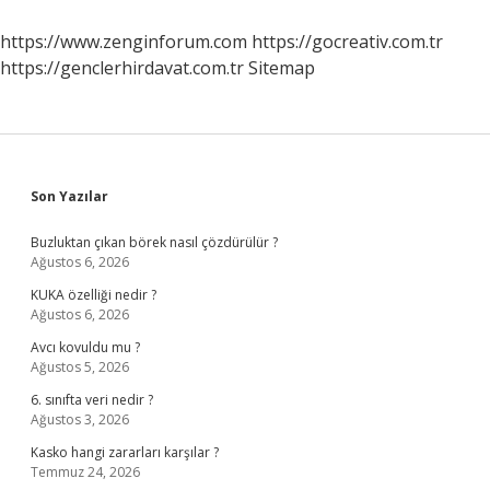
Belli
Olur
https://www.zenginforum.com
https://gocreativ.com.tr
https://genclerhirdavat.com.tr
Sitemap
Sidebar
Son Yazılar
Buzluktan çıkan börek nasıl çözdürülür ?
Ağustos 6, 2026
KUKA özelliği nedir ?
Ağustos 6, 2026
Avcı kovuldu mu ?
Ağustos 5, 2026
6. sınıfta veri nedir ?
Ağustos 3, 2026
Kasko hangi zararları karşılar ?
Temmuz 24, 2026