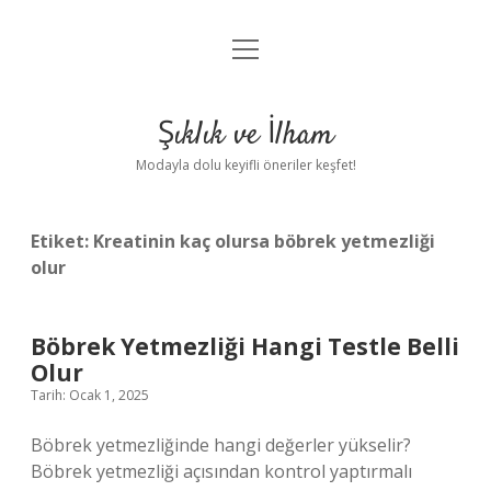
menüyü
Anasayfa
aç
Gizlilik Politikası
Şıklık ve İlham
Yasal Uyarı
Modayla dolu keyifli öneriler keşfet!
Hakkımızda
Etiket:
Kreatinin kaç olursa böbrek yetmezliği
olur
Böbrek Yetmezliği Hangi Testle Belli
Olur
Tarih: Ocak 1, 2025
Böbrek yetmezliğinde hangi değerler yükselir?
Böbrek yetmezliği açısından kontrol yaptırmalı