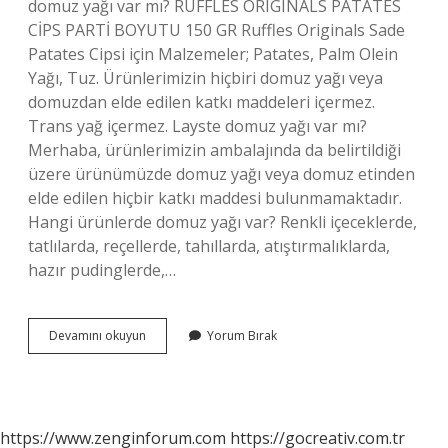
domuz yağı var mı? RUFFLES ORIGINALS PATATES
CİPS PARTİ BOYUTU 150 GR Ruffles Originals Sade
Patates Cipsi için Malzemeler; Patates, Palm Olein
Yağı, Tuz. Ürünlerimizin hiçbiri domuz yağı veya
domuzdan elde edilen katkı maddeleri içermez.
Trans yağ içermez. Layste domuz yağı var mı?
Merhaba, ürünlerimizin ambalajında ​​da belirtildiği
üzere ürünümüzde domuz yağı veya domuz etinden
elde edilen hiçbir katkı maddesi bulunmamaktadır.
Hangi ürünlerde domuz yağı var? Renkli içeceklerde,
tatlılarda, reçellerde, tahıllarda, atıştırmalıklarda,
hazır pudinglerde,…
Cipslerin
Devamını okuyun
Yorum Bırak
Içinde
Domuz
Yağı
Var
Mı
https://www.zenginforum.com
https://gocreativ.com.tr