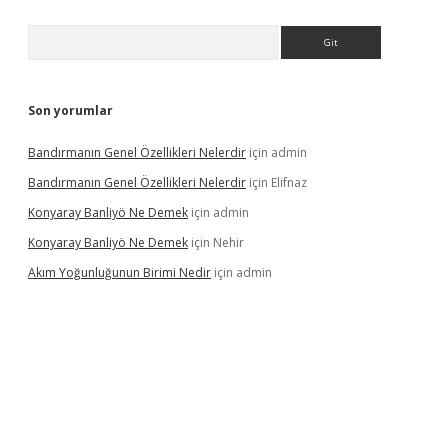
Arama
Son yorumlar
Bandırmanın Genel Özellikleri Nelerdir
için
admin
Bandırmanın Genel Özellikleri Nelerdir
için
Elifnaz
Konyaray Banliyö Ne Demek
için
admin
Konyaray Banliyö Ne Demek
için
Nehir
Akım Yoğunluğunun Birimi Nedir
için
admin
rgir.net