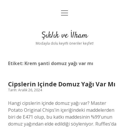
menüyü
Anasayfa
aç
Gizlilik Politikası
Şıklık ve İlham
Yasal Uyarı
Modayla dolu keyifli öneriler keşfet!
Hakkımızda
Etiket:
Krem şanti domuz yağı var mı
Cipslerin Içinde Domuz Yağı Var Mı
Tarih: Aralık 26, 2024
Hangi cipslerin içinde domuz yağı var? Master
Potato Original Chips’in içeriğindeki maddelerden
biri de E471 olup, bu katkı maddesinin %99’unun
domuz yağından elde edildiği söyleniyor. Ruffles’da