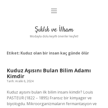
menüyü
Anasayfa
aç
Gizlilik Politikası
Şıklık ve İlham
Yasal Uyarı
Modayla dolu keyifli öneriler keşfet!
Hakkımızda
Etiket:
Kuduz olan bir insan kaç günde ölür
Kuduz Aşısını Bulan Bilim Adamı
Kimdir
Tarih: Aralık 6, 2024
Kuduz aşısını bulan ilk bilim insanı kimdir? Louis
PASTEUR (1822 – 1895) Fransız bir kimyager ve
biyologdu. Mikroorganizmaların fermantasyon ve