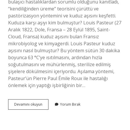
bulaşıcı hastalıklardan sorumlu olduğunu kanıtladı,
“kendiliğinden üreme” teorisini çürüttü ve
pastörizasyon yöntemini ve kuduz aşısını keşfetti.
Kuduza karşı aşıyı kim bulmuştur? Louis Pasteur (27
Aralık 1822, Dole, Fransa – 28 Eylül 1895, Saint-
Cloud, Fransa) kuduz aşısını bulan Fransız
mikrobiyolog ve kimyagerdi. Louis Pasteur kuduz
aşısını nasıl bulmuştur? Bu yöntem sütün 30 dakika
boyunca 63 °C’ye ısıtılmasını, ardından hızla
soğutulmasını ve mühürlenmiş, sterilize edilmiş
şişelere dökülmesini içeriyordu. Aşılama yöntemi,
Pasteur’ün Pierre Paul Émile Roux ile hastalığı
önlemek için yaptığı işbirliğinin bir…
Kuduz
Devamını okuyun
Yorum Bırak
Aşısını
Bulan
Bilim
Adamı