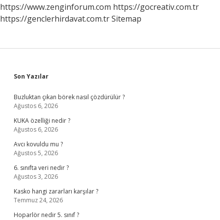
Kalan
https://www.zenginforum.com
https://gocreativ.com.tr
Tüyler
https://genclerhirdavat.com.tr
Sitemap
Nasıl
Alınır
Sidebar
Son Yazılar
Buzluktan çıkan börek nasıl çözdürülür ?
Ağustos 6, 2026
KUKA özelliği nedir ?
Ağustos 6, 2026
Avcı kovuldu mu ?
Ağustos 5, 2026
6. sınıfta veri nedir ?
Ağustos 3, 2026
Kasko hangi zararları karşılar ?
Temmuz 24, 2026
Hoparlör nedir 5. sınıf ?