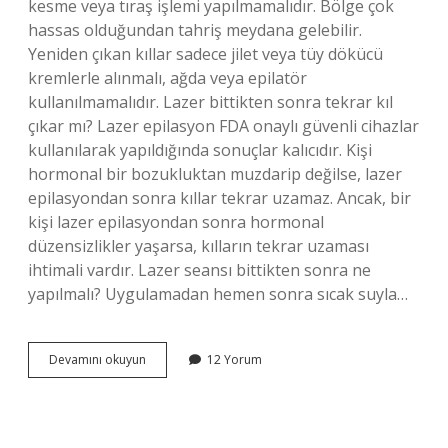
kesme veya tıraş işlemi yapılmamalıdır. Bölge çok
hassas olduğundan tahriş meydana gelebilir.
Yeniden çıkan kıllar sadece jilet veya tüy dökücü
kremlerle alınmalı, ağda veya epilatör
kullanılmamalıdır. Lazer bittikten sonra tekrar kıl
çıkar mı? Lazer epilasyon FDA onaylı güvenli cihazlar
kullanılarak yapıldığında sonuçlar kalıcıdır. Kişi
hormonal bir bozukluktan muzdarip değilse, lazer
epilasyondan sonra kıllar tekrar uzamaz. Ancak, bir
kişi lazer epilasyondan sonra hormonal
düzensizlikler yaşarsa, kılların tekrar uzaması
ihtimali vardır. Lazer seansı bittikten sonra ne
yapılmalı? Uygulamadan hemen sonra sıcak suyla…
Lazer
Devamını okuyun
12 Yorum
Epilasyon
Seansları
Bittikten
Sonra