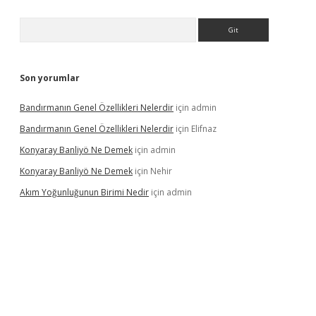
Arama
Son yorumlar
Bandırmanın Genel Özellikleri Nelerdir
için
admin
Bandırmanın Genel Özellikleri Nelerdir
için
Elifnaz
Konyaray Banliyö Ne Demek
için
admin
Konyaray Banliyö Ne Demek
için
Nehir
Akım Yoğunluğunun Birimi Nedir
için
admin
rgir.net