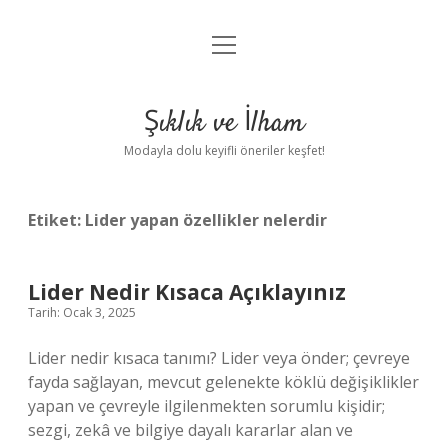
menüyü
Anasayfa
aç
Gizlilik Politikası
Şıklık ve İlham
Yasal Uyarı
Modayla dolu keyifli öneriler keşfet!
Hakkımızda
Etiket:
Lider yapan özellikler nelerdir
Lider Nedir Kısaca Açıklayınız
Tarih: Ocak 3, 2025
Lider nedir kısaca tanımı? Lider veya önder; çevreye
fayda sağlayan, mevcut gelenekte köklü değişiklikler
yapan ve çevreyle ilgilenmekten sorumlu kişidir;
sezgi, zekâ ve bilgiye dayalı kararlar alan ve