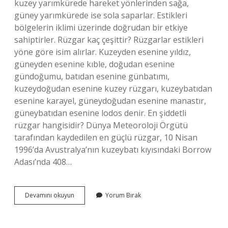
kuzey yarımkürede hareket yönlerinden sağa,
güney yarımkürede ise sola saparlar. Estikleri
bölgelerin iklimi üzerinde doğrudan bir etkiye
sahiptirler. Rüzgar kaç çeşittir? Rüzgarlar estikleri
yöne göre isim alırlar. Kuzeyden esenine yıldız,
güneyden esenine kıble, doğudan esenine
gündoğumu, batıdan esenine günbatımı,
kuzeydoğudan esenine kuzey rüzgarı, kuzeybatıdan
esenine karayel, güneydoğudan esenine manastır,
güneybatıdan esenine lodos denir. En şiddetli
rüzgar hangisidir? Dünya Meteoroloji Örgütü
tarafından kaydedilen en güçlü rüzgar, 10 Nisan
1996’da Avustralya’nın kuzeybatı kıyısındaki Borrow
Adası’nda 408…
Rüzgâr
Devamını okuyun
Yorum Bırak
Çeşitleri
Nelerdir