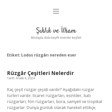
menüyü
Anasayfa
aç
Gizlilik Politikası
Şıklık ve İlham
Yasal Uyarı
Modayla dolu keyifli öneriler keşfet!
Hakkımızda
Etiket:
Lodos rüzgârı nereden eser
Rüzgâr Çeşitleri Nelerdir
Tarih: Aralık 4, 2024
Kaç çeşit rüzgar çeşidi vardır? Aşağıdaki rüzgar
türleri vardır: ticaret rüzgarları, esintiler, batı
rüzgarları, fön rüzgarları, bora, samyeli ve tropikal
rüzgarlar. Dünya günlük olarak hareket ettikçe,