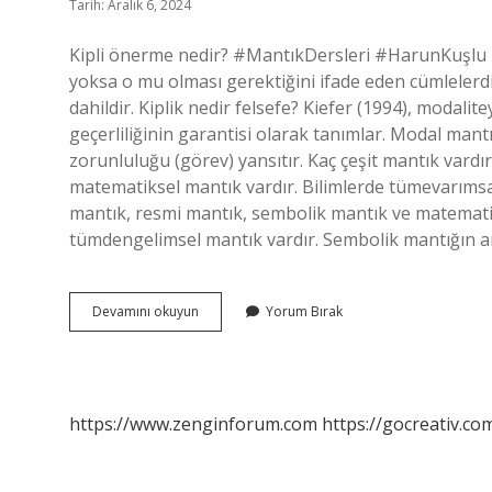
Tarih: Aralık 6, 2024
Kipli önerme nedir? #MantıkDersleri #HarunKuşlu
yoksa o mu olması gerektiğini ifade eden cümlelerdir
dahildir. Kiplik nedir felsefe? Kiefer (1994), modalit
geçerliliğinin garantisi olarak tanımlar. Modal mantı
zorunluluğu (görev) yansıtır. Kaç çeşit mantık vard
matematiksel mantık vardır. Bilimlerde tümevarıms
mantık, resmi mantık, sembolik mantık ve matematik
tümdengelimsel mantık vardır. Sembolik mantığın 
Kiplik
Devamını okuyun
Yorum Bırak
Mantık
Nedir
https://www.zenginforum.com
https://gocreativ.com