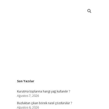
Sidebar
Son Yazılar
betexper giriş
betexpergir.net
Kurutma toplarına hangi yağ kullanılır ?
Ağustos 7, 2026
Buzluktan çıkan börek nasıl çözdürülür ?
Ağustos 6, 2026