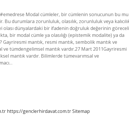
 #emedrese Modal cümleler, bir cümlenin sonucunun bu mu
. Bu durumlara zorunluluk, olasılık, zorunluluk veya kalıcılı
eyi olası dünyalardaki bir ifadenin doğruluk değerinin görecel
kta, bir modal cümle ya olasılığı (epistemik modalite) ya da
ır? Gayriresmi mantık, resmi mantık, sembolik mantık ve
al ve tümdengelimsel mantık vardır.27 Mart 2011Gayriresmi
sel mantık vardır. Bilimlerde tümevarımsal ve
amacı…
.tr
https://genclerhirdavat.com.tr
Sitemap