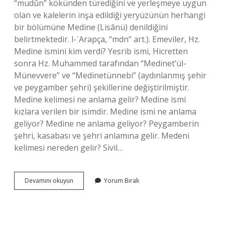
“mudûn” kökünden türediğini ve yerleşmeye uygun
olan ve kalelerin inşa edildiği yeryüzünün herhangi
bir bölümüne Medine (Lisânü) denildiğini
belirtmektedir. l-ʿArapça, “mdn” art.). Emeviler, Hz.
Medine ismini kim verdi? Yesrib ismi, Hicretten
sonra Hz. Muhammed tarafından “Medinet’ül-
Münevvere” ve “Medinetünnebi” (aydınlanmış şehir
ve peygamber şehri) şekillerine değiştirilmiştir.
Medine kelimesi ne anlama gelir? Medine ismi
kızlara verilen bir isimdir. Medine ismi ne anlama
geliyor? Medine ne anlama geliyor? Peygamberin
şehri, kasabası ve şehri anlamına gelir. Medeni
kelimesi nereden gelir? Sivil…
Medine
Devamını okuyun
Yorum Bırak
Kelimesi
Nereden
Gelir