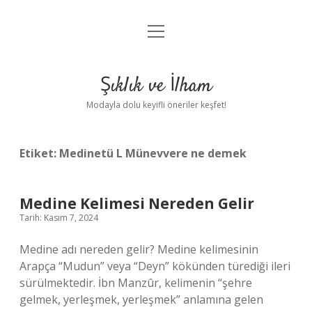
menüyü
Anasayfa
aç
Gizlilik Politikası
Şıklık ve İlham
Yasal Uyarı
Modayla dolu keyifli öneriler keşfet!
Hakkımızda
Etiket:
Medinetü L Münevvere ne demek
Medine Kelimesi Nereden Gelir
Tarih: Kasım 7, 2024
Medine adı nereden gelir? Medine kelimesinin
Arapça “Mudun” veya “Deyn” kökünden türediği ileri
sürülmektedir. İbn Manzûr, kelimenin “şehre
gelmek, yerleşmek, yerleşmek” anlamına gelen