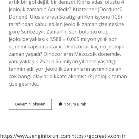
artık bir göl değil, bir denizdi. Kıbrıs adası oluştu 4
jeolojik zamanın Adı Nedir? Kuaterner (Dördüncü
Dönem), Uluslararası Stratigrafi Komisyonu (ICS)
tarafından kabul edilen jeolojik zaman çizelgesine
göre Senozoyik Zaman’ın son bölümü olup,
jeolojide yaklaşık 2.588 ± 0,005 milyon yıllık son
dönemi kapsamaktadır. Dinozorlar kaçıncı jeolojik
zaman yaşadı? Dinozorların Mezozoik dönemde,
yani yaklaşık 252 ila 66 milyon yıl önce yaşadığı
tahmin ediliyor. Jeolojik zamanların ayrımında en
çok hangi olaylar dikkate alınmıştır? Jeolojik zaman
çizelgesinde…
4
Devamını okuyun
Yorum Bırak
Jeolojik
Zamanda
Neler
Oldu
https://www.zenginforum.com
https://gocreativ.com.tr