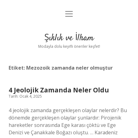
menüyü
Anasayfa
aç
Gizlilik Politikası
Şıklık ve İlham
Yasal Uyarı
Modayla dolu keyifli öneriler keşfet!
Hakkımızda
Etiket:
Mezozoik zamanda neler olmuştur
4 Jeolojik Zamanda Neler Oldu
Tarih: Ocak 4, 2025
4 jeolojik zamanda gerçekleşen olaylar nelerdir? Bu
dönemde gerçekleşen olaylar şunlardır: Pirojenik
hareketler sonrasında Ege karası çöktü ve Ege
Denizi ve Çanakkale Boğazı oluştu. … Karadeniz