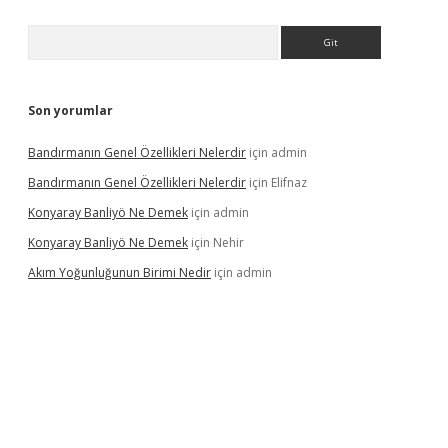
Arama
Son yorumlar
Bandırmanın Genel Özellikleri Nelerdir
için
admin
Bandırmanın Genel Özellikleri Nelerdir
için
Elifnaz
Konyaray Banliyö Ne Demek
için
admin
Konyaray Banliyö Ne Demek
için
Nehir
Akım Yoğunluğunun Birimi Nedir
için
admin
rgir.net