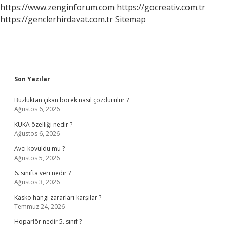
Olmak
https://www.zenginforum.com
https://gocreativ.com.tr
Gerekir
https://genclerhirdavat.com.tr
Sitemap
Sidebar
Son Yazılar
Buzluktan çıkan börek nasıl çözdürülür ?
Ağustos 6, 2026
KUKA özelliği nedir ?
Ağustos 6, 2026
Avcı kovuldu mu ?
Ağustos 5, 2026
6. sınıfta veri nedir ?
Ağustos 3, 2026
Kasko hangi zararları karşılar ?
Temmuz 24, 2026
Hoparlör nedir 5. sınıf ?