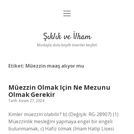
menüyü
Anasayfa
aç
Gizlilik Politikası
Şıklık ve İlham
Yasal Uyarı
Modayla dolu keyifli öneriler keşfet!
Hakkımızda
Etiket:
Müezzin maaş alıyor mu
Müezzin Olmak Için Ne Mezunu
Olmak Gerekir
Tarih: Kasım 27, 2024
Kimler müezzin olabilir? b) (Değişik: RG-28907) (1)
Müezzinlik mesleğini yapmaya engel bir engeli
bulunmamak, c) Hafız olmak (İmam Hatip Lisesi