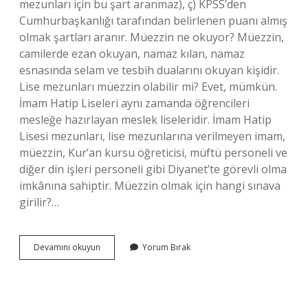
mezunları için bu şart aranmaz), ç) KPSS’den
Cumhurbaşkanlığı tarafından belirlenen puanı almış
olmak şartları aranır. Müezzin ne okuyor? Müezzin,
camilerde ezan okuyan, namaz kılan, namaz
esnasında selam ve tesbih dualarını okuyan kişidir.
Lise mezunları müezzin olabilir mi? Evet, mümkün.
İmam Hatip Liseleri aynı zamanda öğrencileri
mesleğe hazırlayan meslek liseleridir. İmam Hatip
Lisesi mezunları, lise mezunlarına verilmeyen imam,
müezzin, Kur’an kursu öğreticisi, müftü personeli ve
diğer din işleri personeli gibi Diyanet’te görevli olma
imkânına sahiptir. Müezzin olmak için hangi sınava
girilir?…
Müezzin
Devamını okuyun
Yorum Bırak
Olmak
Için
Ne
Mezunu