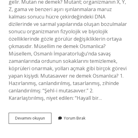
gelir. Mutan ne demek? Mutant; organizmanın X, Y,
Z, gama ve benzeri aşırı ışınlanmalara maruz
kalması sonucu hücre çekirdeğindeki DNA
dizilerinde ve sarmal yapılarında oluşan bozulmalar
sonucu organizmanın fizyolojik ve biyolojik
özelliklerinde gözle görülür değişikliklerin ortaya
çıkmasıdır. Müsellim ne demek Osmanlıca?
Müsellem, Osmanlı İmparatorluğu’nda savaş
zamanlarında ordunun sokaklarını temizlemek,
köprüleri onarmak, yolları açmak gibi birçok görevi
yapan kişiydi. Mutasavver ne demek Osmanlıca? 1.
Hazırlanmış, canlandırılmış, tasarlanmış, zihinde
canlandırılmış: “Şehl-i mutasavver.” 2.
Kararlaştırılmış, niyet edilen: “Hayalî bir…
Mutasal
Devamını okuyun
Yorum Bırak
Ne
Demek