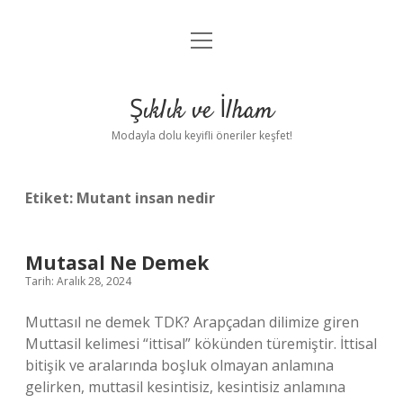
menüyü
Anasayfa
aç
Gizlilik Politikası
Şıklık ve İlham
Yasal Uyarı
Modayla dolu keyifli öneriler keşfet!
Hakkımızda
Etiket:
Mutant insan nedir
Mutasal Ne Demek
Tarih: Aralık 28, 2024
Muttasıl ne demek TDK? Arapçadan dilimize giren
Muttasil kelimesi “ittisal” kökünden türemiştir. İttisal
bitişik ve aralarında boşluk olmayan anlamına
gelirken, muttasil kesintisiz, kesintisiz anlamına