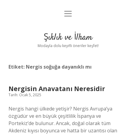
menüyü
Anasayfa
aç
Gizlilik Politikası
Şıklık ve İlham
Yasal Uyarı
Modayla dolu keyifli öneriler keşfet!
Hakkımızda
Etiket:
Nergis soğuğa dayanıklı mı
Nergisin Anavatanı Neresidir
Tarih: Ocak 5, 2025
Nergis hangi ülkede yetişir? Nergis Avrupa’ya
özgüdür ve en büyük çeşitlilik İspanya ve
Portekiz’de bulunur. Ancak, doğal olarak tüm
Akdeniz kıyısı boyunca ve hatta bir uzantısı olan