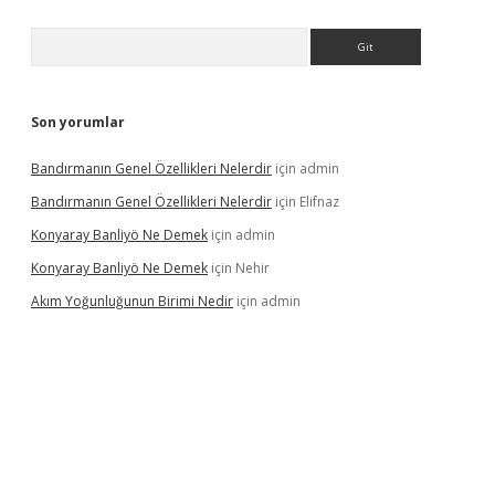
Arama
Son yorumlar
Bandırmanın Genel Özellikleri Nelerdir
için
admin
Bandırmanın Genel Özellikleri Nelerdir
için
Elifnaz
Konyaray Banliyö Ne Demek
için
admin
Konyaray Banliyö Ne Demek
için
Nehir
Akım Yoğunluğunun Birimi Nedir
için
admin
rgir.net