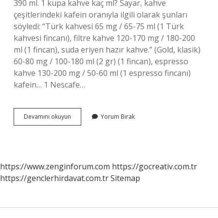
390 ml. 1 kupa kahve kaç ml? Sayar, kahve
çeşitlerindeki kafein oranıyla ilgili olarak şunları
söyledi: “Türk kahvesi 65 mg / 65-75 ml (1 Türk
kahvesi fincanı), filtre kahve 120-170 mg / 180-200
ml (1 fincan), suda eriyen hazır kahve.” (Gold, klasik)
60-80 mg / 100-180 ml (2 gr) (1 fincan), espresso
kahve 130-200 mg / 50-60 ml (1 espresso fincanı)
kafein… 1 Nescafe…
Bir
Devamını okuyun
Yorum Bırak
Nescafe
Kupası
Kaç
Ml
https://www.zenginforum.com
https://gocreativ.com.tr
https://genclerhirdavat.com.tr
Sitemap