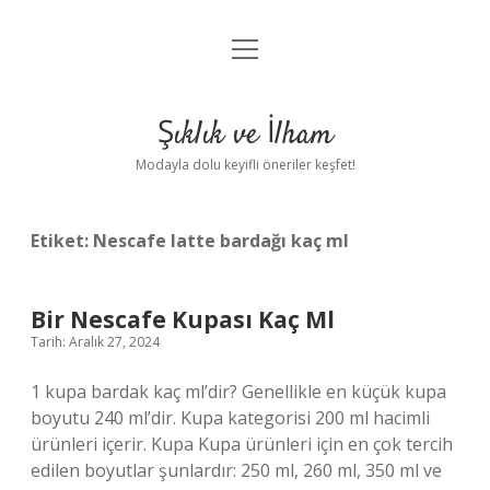
menüyü
Anasayfa
aç
Gizlilik Politikası
Şıklık ve İlham
Yasal Uyarı
Modayla dolu keyifli öneriler keşfet!
Hakkımızda
Etiket:
Nescafe latte bardağı kaç ml
Bir Nescafe Kupası Kaç Ml
Tarih: Aralık 27, 2024
1 kupa bardak kaç ml’dir? Genellikle en küçük kupa
boyutu 240 ml’dir. Kupa kategorisi 200 ml hacimli
ürünleri içerir. Kupa Kupa ürünleri için en çok tercih
edilen boyutlar şunlardır: 250 ml, 260 ml, 350 ml ve