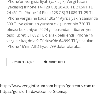
iPhone’un vergisiz fiyatı (yaklaşık) Vergi tutarı
(yaklaşık) iPhone 14 (128 GB) 26.438 TL 21.561 TL
24.461 TL Phone 14 Plus (128 GB) 31.089 TL 25 TL
iPhone vergisi ne kadar 2024? Ayrıca yakın zamanda
500 TL’ye çıkarılan yurtdışı çıkış ücretinin 720 TL
olması bekleniyor. 2024 yılı başından itibaren yeni
tescil ücreti 31.692 TL olarak belirlendi. İPhone 16
vergisiz kaç dolar? Türkiye’de 64.999 TL’ye satılan
iPhone 16’nın ABD fiyatı 799 dolar olarak…
Iphone
Devamını okuyun
Yorum Bırak
11
Ötvsiz
Fiyatı
Ne
Kadar
https://www.zenginforum.com
https://gocreativ.com.tr
https://genclerhirdavat.com.tr
Sitemap