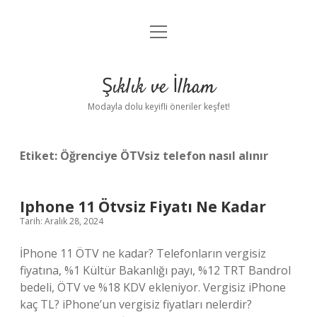
menüyü
Anasayfa
aç
Gizlilik Politikası
Şıklık ve İlham
Yasal Uyarı
Modayla dolu keyifli öneriler keşfet!
Hakkımızda
Etiket:
Öğrenciye ÖTVsiz telefon nasıl alınır
Iphone 11 Ötvsiz Fiyatı Ne Kadar
Tarih: Aralık 28, 2024
İPhone 11 ÖTV ne kadar? Telefonların vergisiz
fiyatına, %1 Kültür Bakanlığı payı, %12 TRT Bandrol
bedeli, ÖTV ve %18 KDV ekleniyor. Vergisiz iPhone
kaç TL? iPhone’un vergisiz fiyatları nelerdir?