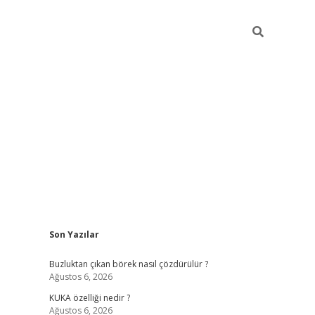
Sidebar
Son Yazılar
betexper giriş
betexpergir.net
Buzluktan çıkan börek nasıl çözdürülür ?
Ağustos 6, 2026
KUKA özelliği nedir ?
Ağustos 6, 2026