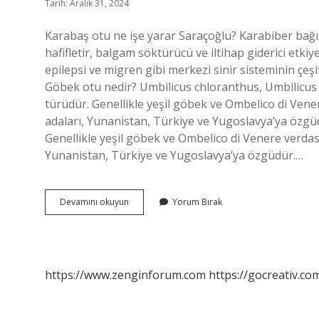
Tarih: Aralık 31, 2024
Karabaş otu ne işe yarar Saraçoğlu? Karabiber bağışı
hafifletir, balgam söktürücü ve iltihap giderici etkiye
epilepsi ve migren gibi merkezi sinir sisteminin çeşitl
Göbek otu nedir? Umbilicus chloranthus, Umbilicus c
türüdür. Genellikle yeşil göbek ve Ombelico di Vene
adaları, Yunanistan, Türkiye ve Yugoslavya’ya özgüdü
Genellikle yeşil göbek ve Ombelico di Venere verdast
Yunanistan, Türkiye ve Yugoslavya’ya özgüdür.…
Göbek
Devamını okuyun
Yorum Bırak
Otu
Ne
Işe
Yarar
https://www.zenginforum.com
https://gocreativ.com