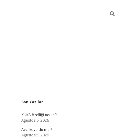
Sidebar
Son Yazılar
betexper giriş
betexpergir.net
KUKA özelliği nedir ?
Ağustos 6, 2026
Avcı kovuldu mu ?
Ağustos 5, 2026