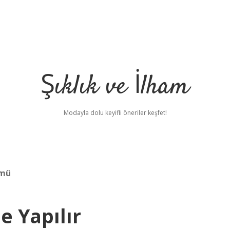
Şıklık ve İlham
Modayla dolu keyifli öneriler keşfet!
 mü
e Yapılır