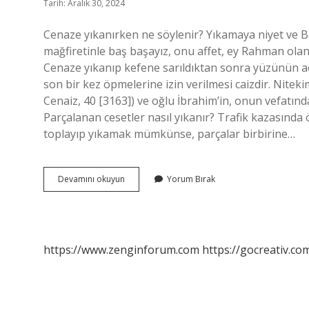
Tarih: Aralık 30, 2024
Cenaze yıkanırken ne söylenir? Yıkamaya niyet ve Bis
mağfiretinle baş başayız, onu affet, ey Rahman olan
Cenaze yıkanıp kefene sarıldıktan sonra yüzünün açı
son bir kez öpmelerine izin verilmesi caizdir. Nitek
Cenaiz, 40 [3163]) ve oğlu İbrahim’in, onun vefatınd
Parçalanan cesetler nasıl yıkanır? Trafik kazasında
toplayıp yıkamak mümkünse, parçalar birbirine…
Cenaze
Devamını okuyun
Yorum Bırak
Yıkanırken
Ne
Yapılır
https://www.zenginforum.com
https://gocreativ.com