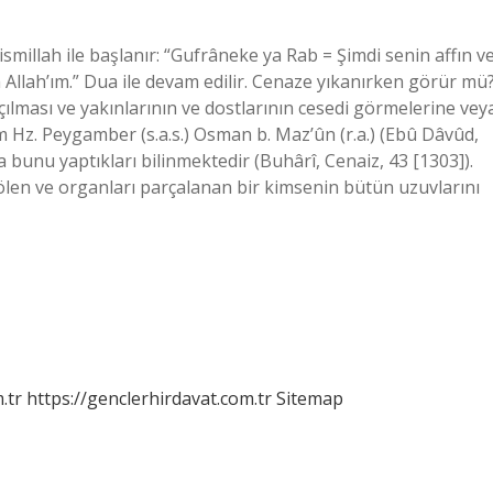
millah ile başlanır: “Gufrâneke ya Rab = Şimdi senin affın v
 Allah’ım.” Dua ile devam edilir. Cenaze yıkanırken görür mü
lması ve yakınlarının ve dostlarının cesedi görmelerine vey
im Hz. Peygamber (s.a.s.) Osman b. Maz’ûn (r.a.) (Ebû Dâvûd,
a bunu yaptıkları bilinmektedir (Buhârî, Cenaiz, 43 [1303]).
 ölen ve organları parçalanan bir kimsenin bütün uzuvlarını
.tr
https://genclerhirdavat.com.tr
Sitemap