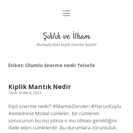
menüyü
Anasayfa
aç
Gizlilik Politikası
Şıklık ve İlham
Yasal Uyarı
Modayla dolu keyifli öneriler keşfet!
Hakkımızda
Etiket:
Olumlu önerme nedir felsefe
Kiplik Mantık Nedir
Tarih: Aralık 6, 2024
Kipli önerme nedir? #MantıkDersleri #HarunKuşlu
#emedrese Modal cümleler, bir cümlenin
sonucunun bu mu yoksa o mu olması gerektiğini
ifade eden cümlelerdir. Bu durumlara zorunluluk,