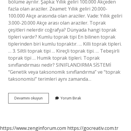
bölüme ayrılır. Şapka: Yıllık geliri 100.000 Akçeden
fazla olan araziler. Zeamet: Yıllık geliri 20.000-
100.000 Akçe arasında olan araziler. Vade: Yıllık geliri
3.000-20.000 Akçe arası olan araziler. Toprak
çeşitleri nelerdir coğrafya? Dünyada hangi toprak
tipleri vardır? Kumlu toprak tipi En bilinen toprak
tiplerinden biri kumlu topraktır. … Killi toprak tipleri.
… 3. Siltli toprak tipi … Kireçli toprak tipi. … Tebeşirli
toprak tipi … Humik toprak tipleri. Toprak
sınıflandırması nedir? SINIFLANDIRMA SİSTEMİ
“Genetik veya taksonomik sınıflandırma” ve “toprak
taksonomisi” terimleri aynı zamanda…
Toprak
Devamını okuyun
Yorum Bırak
Kaç
Gruba
Ayrılır
https://www.zenginforum.com
https://gocreativ.com.tr