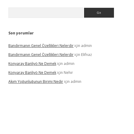
Arama
Son yorumlar
Bandırmanın Genel Özellikleri Nelerdir
için
admin
Bandırmanın Genel Özellikleri Nelerdir
için
Elifnaz
Konyaray Banliyö Ne Demek
için
admin
Konyaray Banliyö Ne Demek
için
Nehir
Akım Yoğunluğunun Birimi Nedir
için
admin
rgir.net