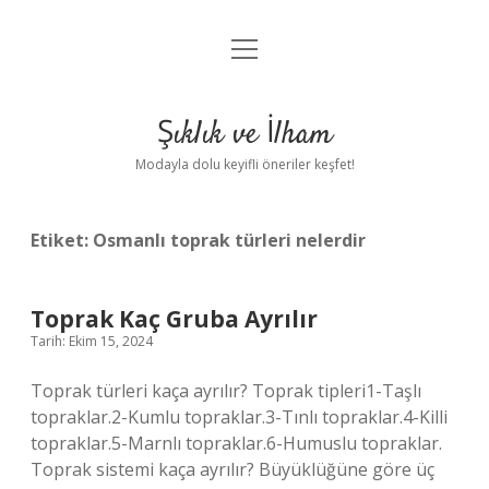
menüyü
Anasayfa
aç
Gizlilik Politikası
Şıklık ve İlham
Yasal Uyarı
Modayla dolu keyifli öneriler keşfet!
Hakkımızda
Etiket:
Osmanlı toprak türleri nelerdir
Toprak Kaç Gruba Ayrılır
Tarih: Ekim 15, 2024
Toprak türleri kaça ayrılır? Toprak tipleri1-Taşlı
topraklar.2-Kumlu topraklar.3-Tınlı topraklar.4-Killi
topraklar.5-Marnlı topraklar.6-Humuslu topraklar.
Toprak sistemi kaça ayrılır? Büyüklüğüne göre üç